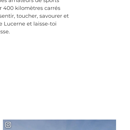
t les amateurs de sports
ur 400 kilomètres carrés
entir, toucher, savourer et
 Lucerne et laisse-toi
sse.