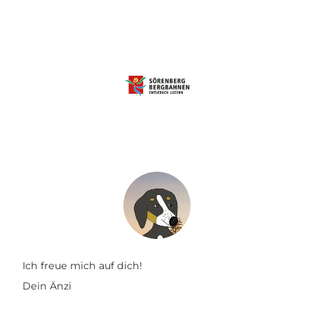
Ich freue mich auf dich!
Dein Änzi