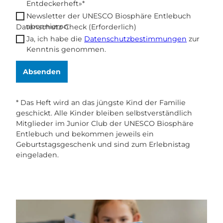
Entdeckerheft»*
Newsletter der UNESCO Biosphäre Entlebuch
abonnieren
Datenschutz-Check
(Erforderlich)
Ja, ich habe die
Datenschutzbestimmungen
zur
Kenntnis genommen.
Absenden
* Das Heft wird an das jüngste Kind der Familie
geschickt. Alle Kinder bleiben selbstverständlich
Mitglieder im Junior Club der UNESCO Biosphäre
Entlebuch und bekommen jeweils ein
Geburtstagsgeschenk und sind zum Erlebnistag
eingeladen.