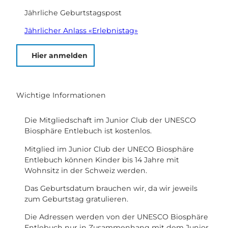
Jährliche Geburtstagspost
Jährlicher Anlass «Erlebnistag»
Hier anmelden
Wichtige Informationen
Die Mitgliedschaft im Junior Club der UNESCO
Biosphäre Entlebuch ist kostenlos.
Mitglied im Junior Club der UNECO Biosphäre
Entlebuch können Kinder bis 14 Jahre mit
Wohnsitz in der Schweiz werden.
Das Geburtsdatum brauchen wir, da wir jeweils
zum Geburtstag gratulieren.
Die Adressen werden von der UNESCO Biosphäre
Entlebuch nur in Zusammenhang mit dem Junior