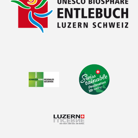
F
Y
I
L
a
o
n
i
c
u
s
n
e
t
t
k
b
u
a
e
o
b
g
d
o
e
r
I
k
a
n
m