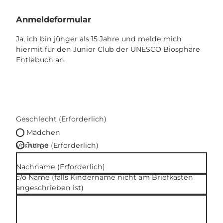
Anmeldeformular
Ja, ich bin jünger als 15 Jahre und melde mich
hiermit für den Junior Club der UNESCO Biosphäre
Entlebuch an.
Geschlecht
(Erforderlich)
Mädchen
Junge
Vorname
(Erforderlich)
Nachname
(Erforderlich)
c/o Name (falls Kindername nicht am Briefkasten
angeschrieben ist)