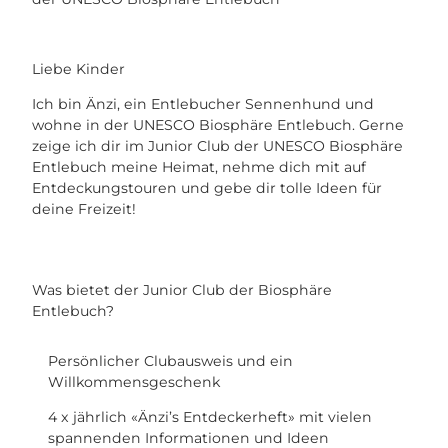
Liebe Kinder
Ich bin Änzi, ein Entlebucher Sennenhund und
wohne in der UNESCO Biosphäre Entlebuch. Gerne
zeige ich dir im Junior Club der UNESCO Biosphäre
Entlebuch meine Heimat, nehme dich mit auf
Entdeckungstouren und gebe dir tolle Ideen für
deine Freizeit!
Was bietet der Junior Club der Biosphäre
Entlebuch?
Persönlicher Clubausweis und ein
Willkommensgeschenk
4 x jährlich «Änzi’s Entdeckerheft» mit vielen
spannenden Informationen und Ideen