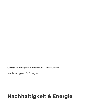
Z
u
Webcams
Standort
Merkzettel
Suche
Menü
m
I
n
h
a
l
t
UNESCO Biosphäre Entlebuch
Biosphäre
Nachhaltigkeit & Energie
Nachhaltigkeit & Energie