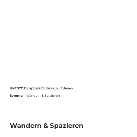
Z
u
Webcams
Standort
Merkzettel
Suche
Menü
m
I
n
h
a
l
t
UNESCO Biosphäre Entlebuch
Erleben
Sommer
Wandern & Spazieren
Wandern & Spazieren