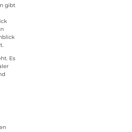
n gibt
ick
en
nblick
t.
ht. Es
aler
nd
gen