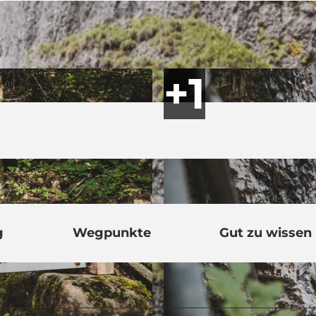
g
Wegpunkte
Gut zu wissen