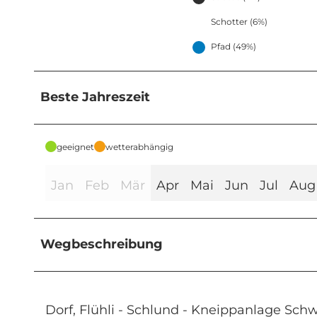
Schotter (6%)
Pfad (49%)
Beste Jahreszeit
geeignet
wetterabhängig
Jan
Feb
Mär
Apr
Mai
Jun
Jul
Aug
Wegbeschreibung
Dorf, Flühli - Schlund - Kneippanlage Sc