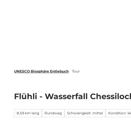
Z
tungen
Newsletter
Merkliste
u
m
Biosphäre
Erleben
Buchen
I
n
h
a
l
t
UNESCO Biosphäre Entlebuch
Tour
Flühli - Wasserfall Chessiloc
8,59 km lang
Rundweg
Schwierigkeit: mittel
Kondition: le