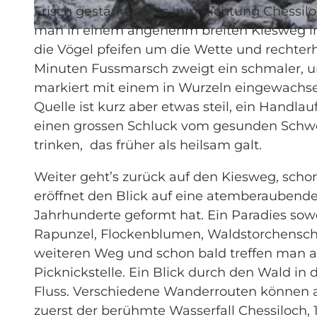
Frisch gestärkt gehts nun Richtung Chessil
man in einem angenehm breiten Kiesweg in 
© Fabienne Felder, UNESCO Biosphäre Entlebuch
die Vögel pfeifen um die Wette und rechte
Minuten Fussmarsch zweigt ein schmaler, un
markiert mit einem in Wurzeln eingewachs
Quelle ist kurz aber etwas steil, ein Handlau
einen grossen Schluck vom gesunden Schwefe
trinken, das früher als heilsam galt.
Weiter geht’s zurück auf den Kiesweg, schon 
eröffnet den Blick auf eine atemberaubende
Jahrhunderte geformt hat. Ein Paradies sow
Rapunzel, Flockenblumen, Waldstorchensc
weiteren Weg und schon bald treffen man au
Picknickstelle. Ein Blick durch den Wald in d
Fluss. Verschiedene Wanderrouten können a
zuerst der berühmte Wasserfall Chessiloch, 