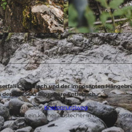
8,59 km
259 m
1.092 m
© Felder Photography, UNESCO Biosphäre Entlebuch
rfall Chessiloch und der imposanten Hängebr
in der UNESCO Biosphäre Entlebuch.
rt zuerst auf dem
Kneipprundweg
zur
ohnt sich ein kleiner Abstecher in die wundersc