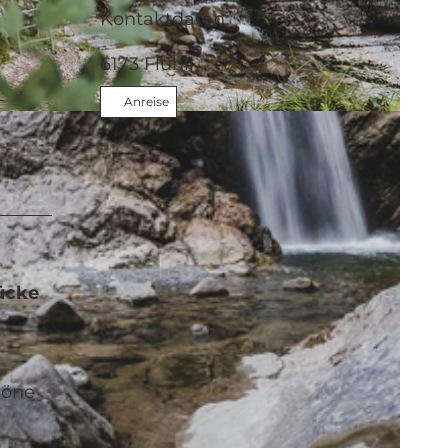
Kontaktdaten
6173
Flühli
Anreise
ücke
höne