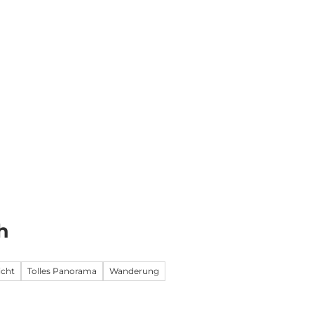
Informieren
DE
Webcams
Standort
Merkzettel
Suche
h
icht
Tolles Panorama
Wanderung