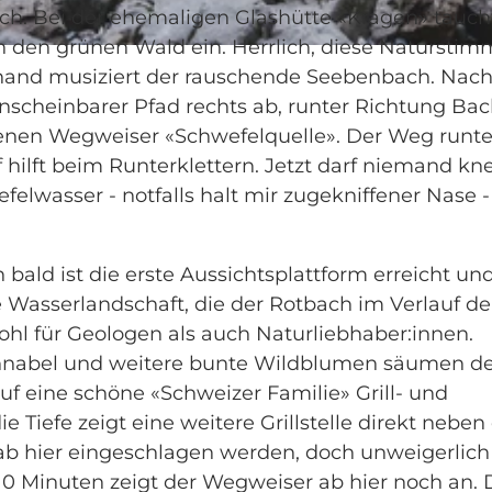
och. Bei der ehemaligen Glashütte «Kragen» tauch
den grünen Wald ein. Herrlich, diese Naturstim
rhand musiziert der rauschende Seebenbach. Nach
scheinbarer Pfad rechts ab, runter Richtung Bac
enen Wegweiser «Schwefelquelle». Der Weg runte
f hilft beim Runterklettern. Jetzt darf niemand kn
lwasser - notfalls halt mir zugekniffener Nase -
bald ist die erste Aussichtsplattform erreicht un
 Wasserlandschaft, die der Rotbach im Verlauf de
ohl für Geologen als auch Naturliebhaber:innen.
hnabel und weitere bunte Wildblumen säumen d
f eine schöne «Schweizer Familie» Grill- und
ie Tiefe zeigt eine weitere Grillstelle direkt nebe
b hier eingeschlagen werden, doch unweigerlich 
10 Minuten zeigt der Wegweiser ab hier noch an. 