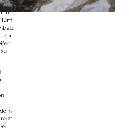
t
mung,
 fünf
hbett,
r zur
eifen
 zu
d
r
en
n dem
reizt
Der