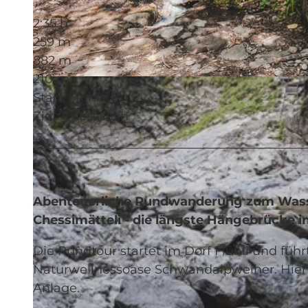
2:35 h
259 m
882 m
210 m
© Felder Photography, UNESCO Biosphäre Entlebuch
Start: Flühli
Ziel: Chessiloch
Abenteuerliche Rundwanderung zum Wasse
Chessimätteli - die längste Hängebrücke 
Die Rundtour startet im Dorf Flühli und füh
Naturwellnessoase Schwandalpweiher. Hier l
Anlage.