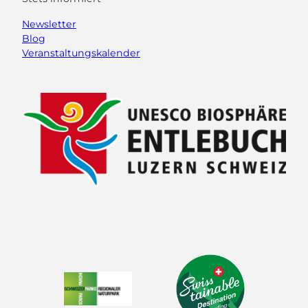
Newsletter
Blog
Veranstaltungskalender
F
Y
I
L
a
o
n
i
c
u
s
n
e
t
t
k
b
u
a
e
o
b
g
d
o
e
r
I
k
a
n
m