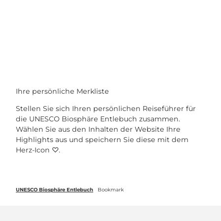
Z
u
Webcams
Standort
Merkzettel
Suche
Menü
m
I
n
h
a
l
t
Ihre persönliche Merkliste
Stellen Sie sich Ihren persönlichen Reiseführer für
die UNESCO Biosphäre Entlebuch zusammen.
Wählen Sie aus den Inhalten der Website Ihre
Highlights aus und speichern Sie diese mit dem
Herz-Icon ♡.
UNESCO Biosphäre Entlebuch
Bookmark