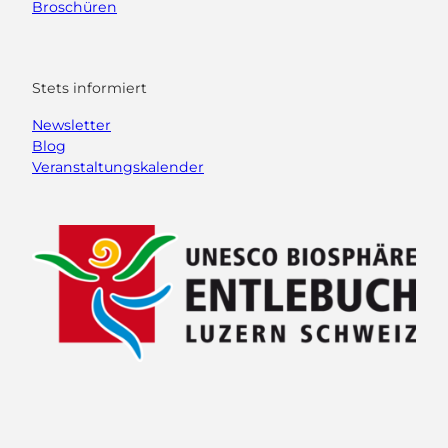
Broschüren
Stets informiert
Newsletter
Blog
Veranstaltungskalender
F
Y
I
L
a
o
n
i
c
u
s
n