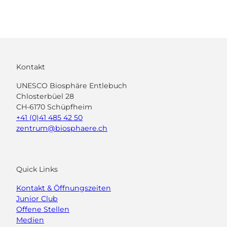
Broschüren
&
Infomaterial
Inspirieren lassen!
Kontakt
UNESCO Biosphäre Entlebuch
Chlosterbüel 28
CH-6170 Schüpfheim
+41 (0)41 485 42 50
zentrum@biosphaere.ch
Quick Links
Kontakt & Öffnungszeiten
Junior Club
Offene Stellen
Medien