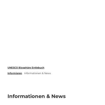
Z
u
Webcams
Standort
Merkzettel
Suche
Menü
m
I
n
h
a
l
t
UNESCO Biosphäre Entlebuch
Informieren
Informationen & News
Informationen & News