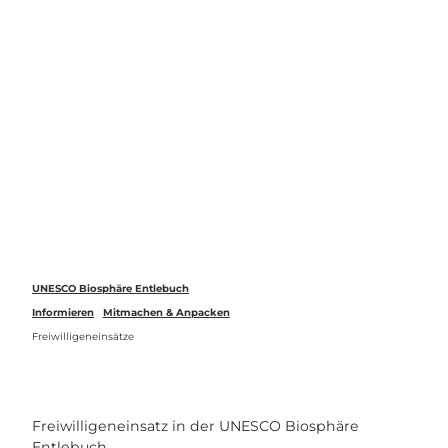
Z
u
Webcams
Standort
Merkzettel
Suche
Menü
m
I
n
h
a
l
t
UNESCO Biosphäre Entlebuch
Informieren
Mitmachen & Anpacken
Freiwilligeneinsätze
Freiwilligeneinsatz in der UNESCO Biosphäre
Entlebuch