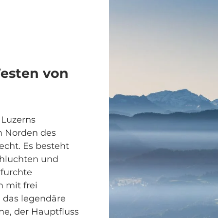
Westen von
 Luzerns
 Norden des
cht. Es besteht
chluchten und
rfurchte
 mit frei
n das legendäre
ne, der Hauptfluss