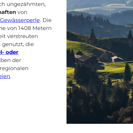
noch ungezähmten,
haften
von
Gewässerperle
. Die
he von 1408 Metern
it verstreuten
 genutzt, die
l- oder
eben der
 regionalen
eien
.