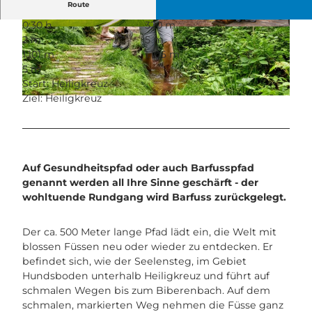
Route
0:30 h
320 m
© Beat Brechbühl, UNESCO Biosphäre Entlebu
© Beat Brechbühl, UNESCO Biosphäre Entlebu
2 m
5 m
ch
ch
1.101 m
1.106 m
5 m
Start: Heiligkreuz
Ziel: Heiligkreuz
© Beat Brechbühl, UNESCO Biosphäre Entlebuch
Auf Gesundheitspfad oder auch Barfusspfad
genannt werden all Ihre Sinne geschärft - der
wohltuende Rundgang wird Barfuss zurückgelegt.
Der ca. 500 Meter lange Pfad lädt ein, die Welt mit
blossen Füssen neu oder wieder zu entdecken. Er
befindet sich, wie der Seelensteg, im Gebiet
Hundsboden unterhalb Heiligkreuz und führt auf
schmalen Wegen bis zum Biberenbach. Auf dem
schmalen, markierten Weg nehmen die Füsse ganz