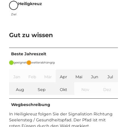
Heiligkreuz
Ziel
Ziel
Gut zu wissen
Beste Jahreszeit
geeignet
wetterabhängig
Jan
Feb
Mär
Apr
Mai
Jun
Jul
Aug
Sep
Okt
Nov
Dez
Wegbeschreibung
In Heiligkreuz folgen Sie der Signalistion Richtung
Seelensteg / Gesundheitspfad. Der Pfad ist mit
roten Füssen durch den Wald markiert.