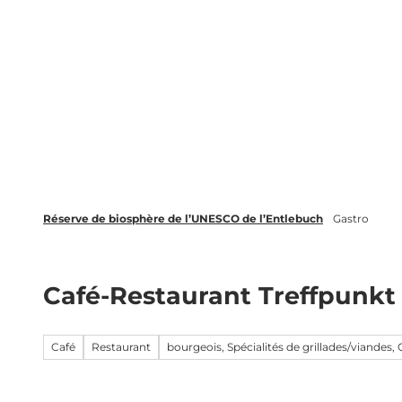
T
o
FR
c
Recherche
o
n
t
e
n
t
Réserve de biosphère de l’UNESCO de l’Entlebuch
Gastro
Café-Restaurant Treffpunkt
Café
Restaurant
bourgeois, Spécialités de grillades/viandes, 