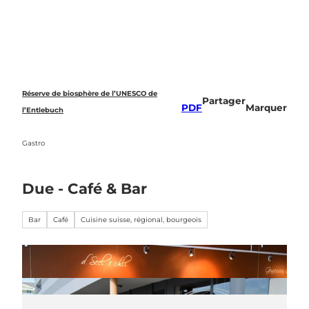
T
o
Recherche
c
o
n
t
e
Réserve de biosphère de l’UNESCO de
Partager
n
PDF
Marquer
l’Entlebuch
t
Gastro
Due - Café & Bar
Bar
Café
Cuisine suisse, régional, bourgeois