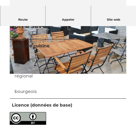
Route
Appeler
Site web
Bon à savoir
Types de cuisine
Cuisine suisse
© UNESCO Biosphäre Entlebuch |
CC-BY-NC-ND
régional
© UNESCO Biosphäre Entlebuch |
CC-BY-NC-ND
bourgeois
Licence (données de base)