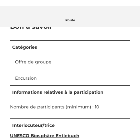
© UNESCO Biosphäre Entlebuch / Yannick Röö
sli, Yannick Roeoesli |
CC-BY-NC-ND
Route
Bon à savoir
Catégories
Offre de groupe
Excursion
Informations relatives à la participation
Nombre de participants (minimum) : 10
Interlocuteur/trice
UNESCO Biosphäre Entlebuch