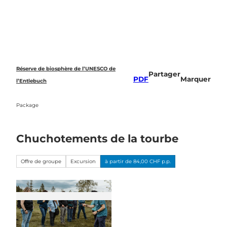
T
o
Recherche
c
o
n
t
e
Réserve de biosphère de l’UNESCO de
Partager
n
PDF
Marquer
l’Entlebuch
t
Package
Chuchotements de la tourbe
Offre de groupe
Excursion
à partir de 84,00 CHF p.p.