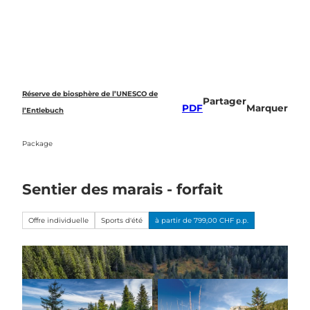
T
o
Recherche
c
o
n
t
e
Réserve de biosphère de l’UNESCO de
Partager
n
PDF
Marquer
l’Entlebuch
t
Package
Sentier des marais - forfait
Offre individuelle
Sports d'été
à partir de 799,00 CHF p.p.