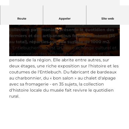
C'est au musée de l'Entlebucherhaus que vous
Route
Appeler
Site web
comprendrez l'histoire de cette région. Une
collection patrimoniale présente le quotidien des
© UNESCO Biosphäre Entlebuch / Laila Bosco
© UNESCO Biosphäre Entlebuch / Laila Bosco
fermiers et des artisans sous forme de scènes (35
au total), réparties sur une surface de 1000 m2.
L'Entlebucherhaus est un lieu d'échange culturel et
de promotion des différents modes de vie et de
© Laila Bosco
pensée de la région. Elle abrite entre autres, sur
deux étages, une riche exposition sur l'histoire et les
coutumes de l'Entlebuch. Du fabricant de bardeaux
au charbonnier, du « bon salon » au chalet d'alpage
avec sa fromagerie - en 35 sujets, la collection
d'histoire locale du musée fait revivre le quotidien
rural.