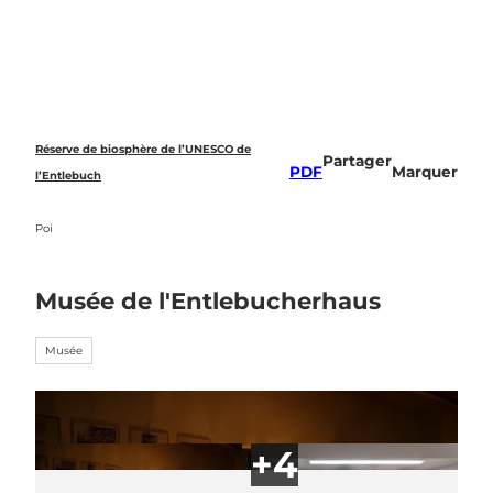
T
o
Recherche
c
o
n
t
e
Réserve de biosphère de l’UNESCO de
Partager
n
PDF
Marquer
l’Entlebuch
t
Poi
Musée de l'Entlebucherhaus
Musée