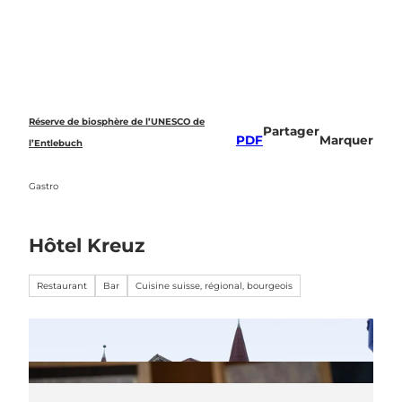
T
o
Recherche
c
o
n
t
e
Réserve de biosphère de l’UNESCO de
Partager
n
PDF
Marquer
l’Entlebuch
t
Gastro
Hôtel Kreuz
Restaurant
Bar
Cuisine suisse, régional, bourgeois