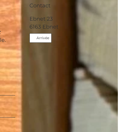
Contact
Ebnet 23
6163
Ebnet
z
Arrivée
le.