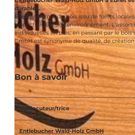
L'Entlebucher Wald-Holz GmbH à Ebnet est 
durables.
Elle transforme du bois issu de forêts local
respectueuses de l'environnement. L'assort
individuelles en bois, en passant par le boi
GmbH est synonyme de qualité, de création d
Bon à savoir
Interlocuteur/trice
Entlebucher Wald-Holz GmbH