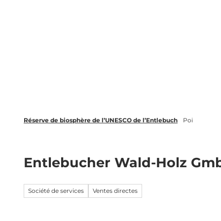
T
o
FR
c
Recherche
o
n
t
e
n
t
Réserve de biosphère de l’UNESCO de l’Entlebuch
Poi
Entlebucher Wald-Holz Gm
Société de services
Ventes directes