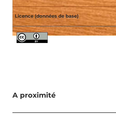
© UNESCO Biosphäre Entlebuch |
CC-BY-NC-ND
Licence (données de base)
© UNESCO Biosphäre Entlebuch |
CC-BY-NC-ND
A proximité