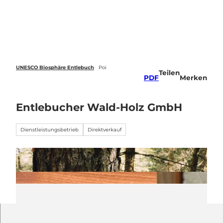
Z
u
Webcams
Standort
Merkzettel
Suche
Menü
m
I
n
h
a
UNESCO Biosphäre Entlebuch
Poi
Teilen
l
PDF
Merken
t
Entlebucher Wald-Holz GmbH
Dienstleistungsbetrieb
Direktverkauf