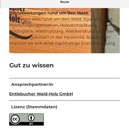
Die Entlebucher Wald-Holz GmbH in Ebnet ist ein
Route
regionaler Anbieter von umfassenden
Dienstleistungen rund um den Wald.
Sie bieten alles rund um den Wald. Egal ob in der
Holzschlagorganisation, Holzvermarktung,
Holzlogistik, Waldnutzung, Waldberatung oder bei
Ausbildungskursen in der Holzernte. Ausserdem
© UNESCO Biosphäre Entlebuch |
CC-BY-NC-ND
machen sie sich strak nachhaltige Energienutzung.
© UNESCO Biosphäre Entlebuch |
CC-BY-NC-ND
Gut zu wissen
Ansprechpartner:in
Entlebucher Wald-Holz GmbH
Lizenz (Stammdaten)