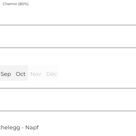
Chemin (80%)
Sep
Oct
Nov
Déc
chelegg - Napf