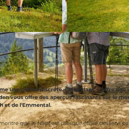
7,03 km
31 m
1.405 m
© Beat Brecbbühl, UNESCO Biosphäre Entlebuch
mme une colline discrète. Cependant, il offre une
en vous offre des aperçus fascinants sur le m
h et de l'Emmental.
montre que le Napf est presque étoilé desservi pa