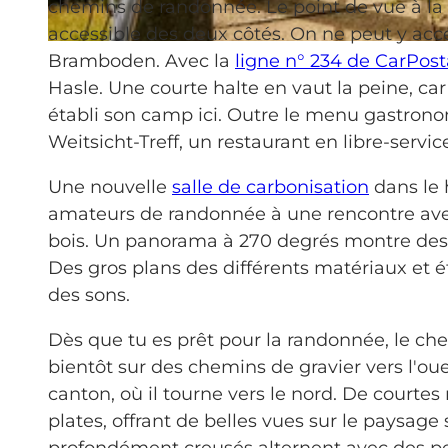
chemins de randonnée. Le point de vue à la f
accessible des deux côtés. On ne peut y accé
© Beat Brechbühl, UNESCO Biosphäre Entlebuch
Bramboden. Avec la
ligne n° 234 de CarPost
Hasle. Une courte halte en vaut la peine, ca
établi son camp ici. Outre le menu gastron
Weitsicht-Treff, un restaurant en libre-servic
Une nouvelle
salle de carbonisation
dans le 
amateurs de randonnée à une rencontre avec 
bois. Un panorama à 270 degrés montre des
Des gros plans des différents matériaux et 
des sons.
Dès que tu es prêt pour la randonnée, le ch
bientôt sur des chemins de gravier vers l'oue
canton, où il tourne vers le nord. De courte
plates, offrant de belles vues sur le paysage 
profondément creusés alternent avec des pen