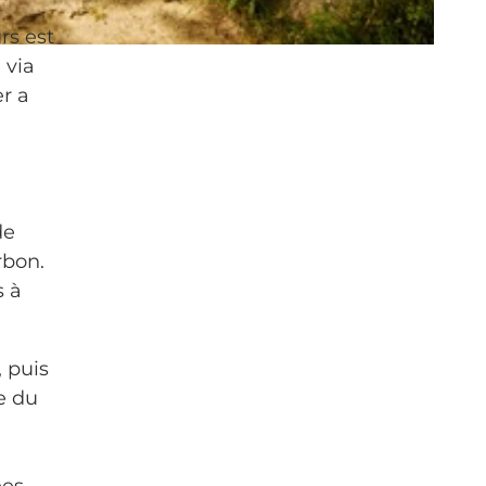
rs est
 via
r a
de
rbon.
s à
 puis
e du
es.