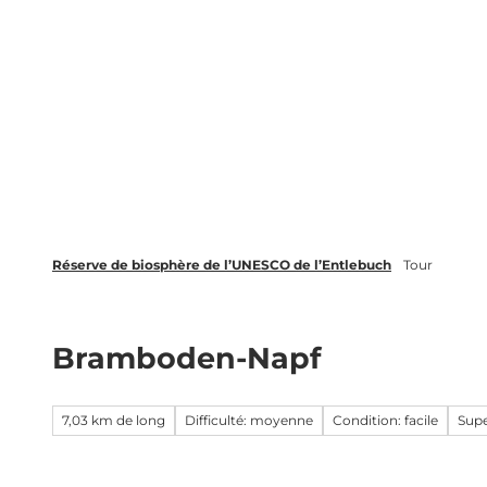
T
o
FR
c
Recherche
o
n
t
e
n
t
Réserve de biosphère de l’UNESCO de l’Entlebuch
Tour
Bramboden-Napf
7,03 km de long
Difficulté: moyenne
Condition: facile
Sup