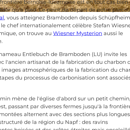
rontière bernoise-lucernoise est en tout cas bien
der qu'à pied. Le point de départ de notre parcou
al
, vous atteignez Bramboden depuis Schüpfheim
r le chef internationalement célèbre Stefan Wiesne
omique, on trouve au
Wiesner Mysterion
aussi le
e.
hameau Entlebuch de Bramboden (LU) invite les
l'ancien artisanat de la fabrication du charbon 
 images atmosphériques de la fabrication du cha
étapes du processus de carbonisation sont associé
emin mène de l'église d'abord sur un petit chemin,
st, passant par diverses fermes jusqu'à la frontièr
s montées alternent avec des sections plus longues
structuré de la région du Napf : des ravins
tes boisées et des arêtes étroites mais ensoleillé