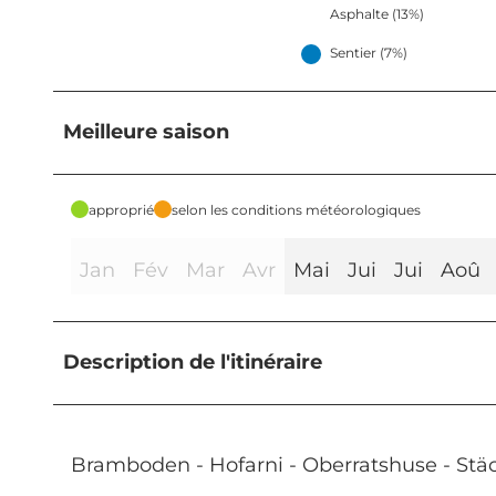
Asphalte (13%)
Sentier (7%)
Meilleure saison
approprié
selon les conditions météorologiques
Jan
Fév
Mar
Avr
Mai
Jui
Jui
Aoû
Description de l'itinéraire
Bramboden - Hofarni - Oberratshuse - Stä