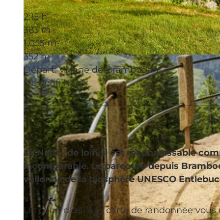
2:15 h
383 m
1.053 m
352 m
© Beat Brechbühl, UNESCO Biosphäre Entlebuch
Départ: Village de Bramboden
Objectif: Napf
Le Napf - de loin, il est reconnaissable co
incomparable. Le parcours depuis Brambod
vallonné de la biosphère UNESCO Entlebuc
Un coup d'œil à la carte de randonnée vous 