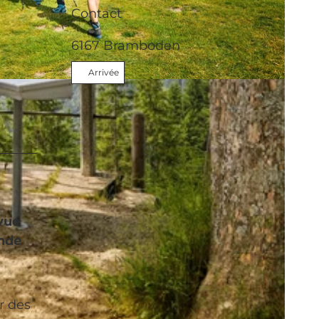
Contact
6167
Bramboden
Arrivée
 vue
onde
r des