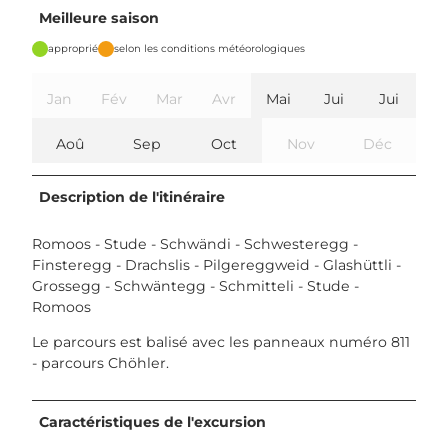
Meilleure saison
approprié
selon les conditions météorologiques
Jan
Fév
Mar
Avr
Mai
Jui
Jui
Aoû
Sep
Oct
Nov
Déc
Description de l'itinéraire
Romoos - Stude - Schwändi - Schwesteregg -
Finsteregg - Drachslis - Pilgereggweid - Glashüttli -
Grossegg - Schwäntegg - Schmitteli - Stude -
Romoos
Le parcours est balisé avec les panneaux numéro 811
- parcours Chöhler.
Caractéristiques de l'excursion