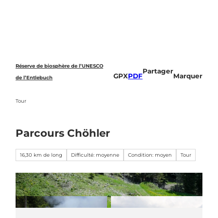
T
o
Recherche
c
o
n
t
e
Réserve de biosphère de l’UNESCO
Partager
n
GPX
PDF
Marquer
de l’Entlebuch
t
Tour
Parcours Chöhler
16,30 km de long
Difficulté: moyenne
Condition: moyen
Tour