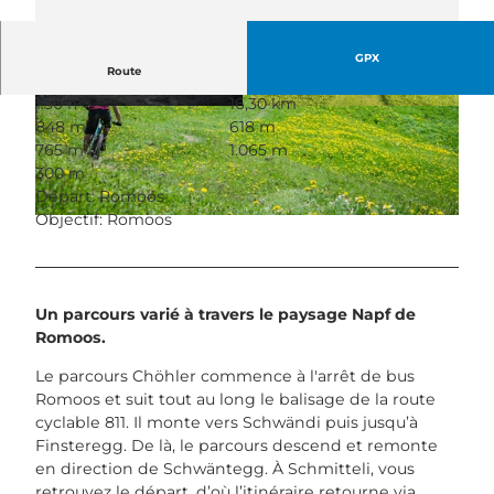
GPX
Route
1:30 h
16,30 km
© Simon Meyer, UNESCO Biosphäre Entlebuch
© Samuel Büttler, UNESCO Biosphäre Entlebu
848 m
618 m
ch
765 m
1.065 m
300 m
Départ: Romoos
Objectif: Romoos
© outsideisfree.ch, UNESCO Biosphäre Entlebuch
Un parcours varié à travers le paysage Napf de
Romoos.
Le parcours Chöhler commence à l'arrêt de bus
Romoos et suit tout au long le balisage de la route
cyclable 811. Il monte vers Schwändi puis jusqu’à
Finsteregg. De là, le parcours descend et remonte
en direction de Schwäntegg. À Schmitteli, vous
retrouvez le départ, d’où l’itinéraire retourne via