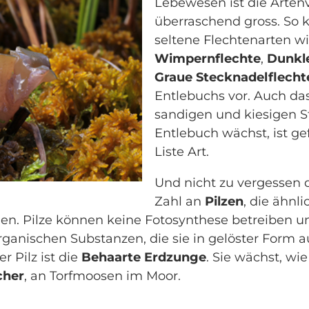
Lebewesen ist die Artenv
überraschend gross. So
seltene Flechtenarten w
Wimpernflechte
,
Dunkle
Graue Stecknadelflecht
Entlebuchs vor. Auch da
sandigen und kiesigen S
Entlebuch wächst, ist gef
Liste Art.
Und nicht zu vergessen 
Zahl an
Pilzen
, die ähnl
en. Pilze können keine Fotosynthese betreiben u
ganischen Substanzen, die sie in gelöster Form a
r Pilz ist die
Behaarte Erdzunge
. Sie wächst, wi
cher
, an Torfmoosen im Moor.