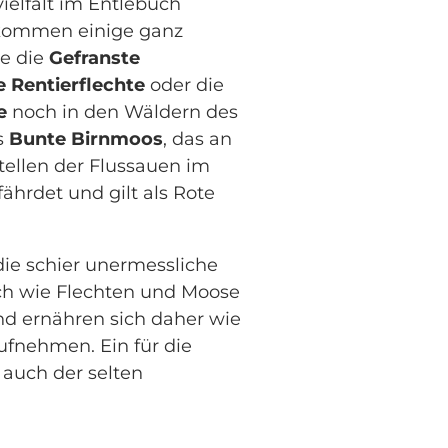
ielfalt im Entlebuch
 kommen einige ganz
ie die
Gefranste
 Rentierflechte
oder die
e
noch in den Wäldern des
s
Bunte Birnmoos
, das an
tellen der Flussauen im
ährdet und gilt als Rote
die schier unermessliche
ich wie Flechten und Moose
nd ernähren sich daher wie
ufnehmen. Ein für die
e auch der selten