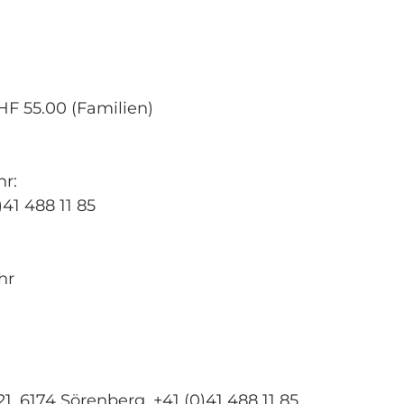
HF 55.00 (Familien)
hr:
41 488 11 85
hr
, 6174 Sörenberg, +41 (0)41 488 11 85,