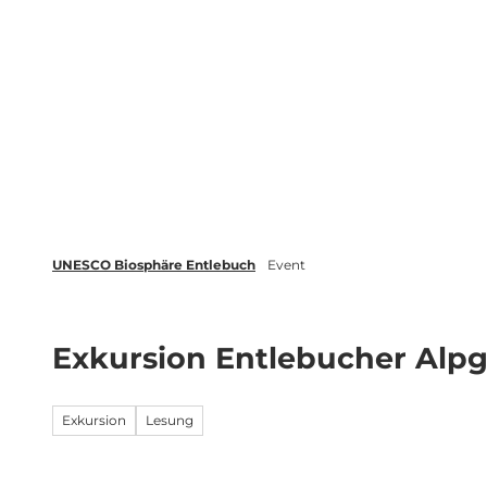
Z
tungen
Newsletter
Merkliste
u
m
Biosphäre
Erleben
Buchen
I
n
h
a
l
t
UNESCO Biosphäre Entlebuch
Event
Exkursion Entlebucher Alpg
Exkursion
Lesung