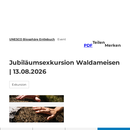
Z
u
Webcams
Standort
Merkzettel
Suche
Menü
m
I
n
h
a
UNESCO Biosphäre Entlebuch
Event
Teilen
l
PDF
Merken
t
Jubiläumsexkursion Waldameisen
| 13.08.2026
Exkursion
© Guidle.com