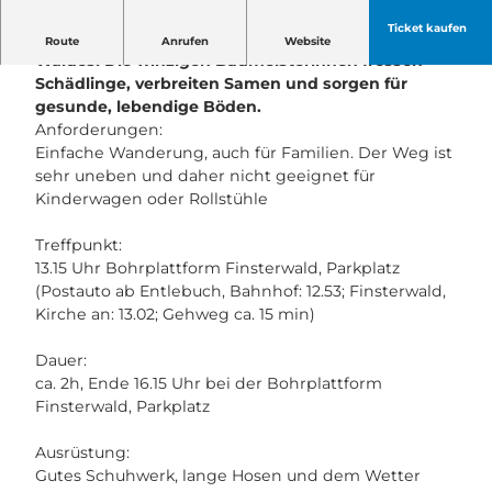
Ticket kaufen
Entdecken Sie die unermüdlichen Heldinnen des
Route
Anrufen
Website
Waldes! Die winzigen Baumeisterinnen fressen
Schädlinge, verbreiten Samen und sorgen für
gesunde, lebendige Böden.
Anforderungen:
Einfache Wanderung, auch für Familien. Der Weg ist
sehr uneben und daher nicht geeignet für
Kinderwagen oder Rollstühle
Treffpunkt:
13.15 Uhr Bohrplattform Finsterwald, Parkplatz
(Postauto ab Entlebuch, Bahnhof: 12.53; Finsterwald,
Kirche an: 13.02; Gehweg ca. 15 min)
Dauer:
ca. 2h, Ende 16.15 Uhr bei der Bohrplattform
Finsterwald, Parkplatz
Ausrüstung:
Gutes Schuhwerk, lange Hosen und dem Wetter