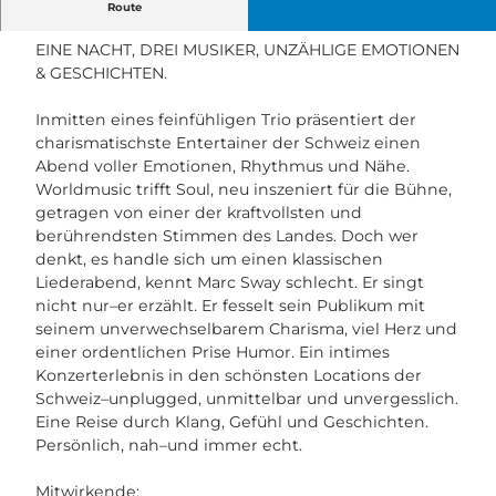
MARC SWAY UNPLUGGED
Route
EINE NACHT, DREI MUSIKER, UNZÄHLIGE EMOTIONEN
& GESCHICHTEN.
Inmitten eines feinfühligen Trio präsentiert der
charismatischste Entertainer der Schweiz einen
Abend voller Emotionen, Rhythmus und Nähe.
Worldmusic trifft Soul, neu inszeniert für die Bühne,
getragen von einer der kraftvollsten und
berührendsten Stimmen des Landes. Doch wer
denkt, es handle sich um einen klassischen
Liederabend, kennt Marc Sway schlecht. Er singt
nicht nur–er erzählt. Er fesselt sein Publikum mit
seinem unverwechselbarem Charisma, viel Herz und
einer ordentlichen Prise Humor. Ein intimes
Konzerterlebnis in den schönsten Locations der
Schweiz–unplugged, unmittelbar und unvergesslich.
Eine Reise durch Klang, Gefühl und Geschichten.
Persönlich, nah–und immer echt.
Mitwirkende: