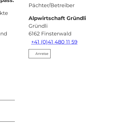
gpass.
Pächter/Betreiber
ukte
Alpwirtschaft Gründli
Gründli
und
6162
Finsterwald
+41 (0)41 480 11 59
Anreise