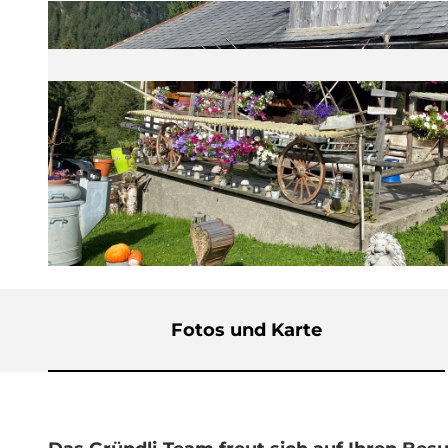
© UNESCO Biosphäre Entlebuch |
CC-BY-NC-ND
Fotos und Karte