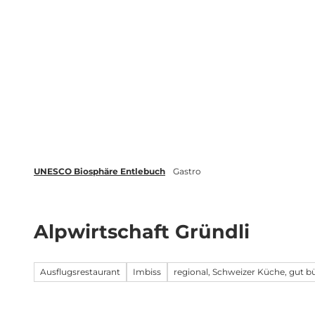
Z
tungen
Newsletter
Merkliste
u
m
Biosphäre
Erleben
Buchen
I
n
h
a
l
t
UNESCO Biosphäre Entlebuch
Gastro
Alpwirtschaft Gründli
Ausflugsrestaurant
Imbiss
regional, Schweizer Küche, gut b