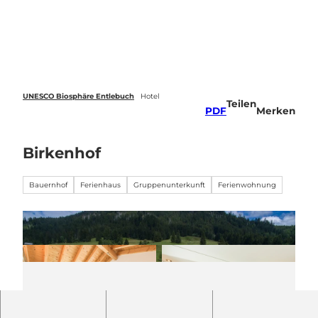
Z
u
Webcams
Standort
Merkzettel
Suche
Menü
m
I
n
h
a
UNESCO Biosphäre Entlebuch
Hotel
Teilen
l
PDF
Merken
t
Birkenhof
Bauernhof
Ferienhaus
Gruppenunterkunft
Ferienwohnung