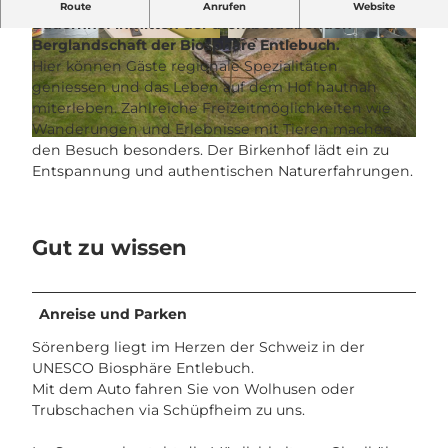
Der Birkenhof in Sörenberg ist ein idyllischer
Route
Anrufen
Website
Bauernhof inmitten der atemberaubenden
Berglandschaft der Biosphäre Entlebuch.
© Samuel Büttler , ["Samuel Büttler","Samuel
© Samuel Büttler , ["Samuel Büttler","Samuel
Buettler Photographie"] |
CC-BY-NC-ND
Buettler Photographie"] |
CC-BY-NC-ND
Hier können Gäste regionale Spezialitäten
geniessen und das Leben auf dem Hof hautnah
miterleben. Zahlreiche Freizeitmöglichkeiten wie
Wanderungen und Erlebnisse mit Tieren machen
© Samuel Büttler |
CC-BY-NC-ND
den Besuch besonders. Der Birkenhof lädt ein zu
Entspannung und authentischen Naturerfahrungen.
Gut zu wissen
Anreise und Parken
Sörenberg liegt im Herzen der Schweiz in der
UNESCO Biosphäre Entlebuch.
Mit dem Auto fahren Sie von Wolhusen oder
Trubschachen via Schüpfheim zu uns.