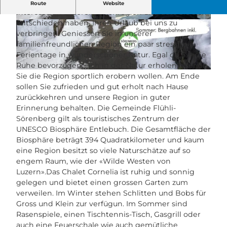
Herzlich Willkommen Wir freuen uns sehr über Ihr
Route
Website
Interesse an unserer Ferienregion und dass Sie sich
entschieden haben, Ihren Urlaub bei uns zu
© swisshotel
© swisshotel
verbringen. Geniessen Sie in unserer
familienfreundlichen Region ein paar stressfreie
Ferientage in wunderschöner Natur. Egal ob Sie die
Ruhe bevorzugen, sich in der Natur erholen oder ob
© swisshotel
Sie die Region sportlich erobern wollen. Am Ende
sollen Sie zufrieden und gut erholt nach Hause
zurückkehren und unsere Region in guter
Erinnerung behalten. Die Gemeinde Flühli-
Sörenberg gilt als touristisches Zentrum der
UNESCO Biosphäre Entlebuch. Die Gesamtfläche der
Biosphäre beträgt 394 Quadratkilometer und kaum
eine Region besitzt so viele Naturschätze auf so
engem Raum, wie der «Wilde Westen von
Luzern».Das Chalet Cornelia ist ruhig und sonnig
gelegen und bietet einen grossen Garten zum
verweilen. Im Winter stehen Schlitten und Bobs für
Gross und Klein zur verfügun. Im Sommer sind
Rasenspiele, einen Tischtennis-Tisch, Gasgrill oder
auch eine Feuerschale wie auch gemütliche