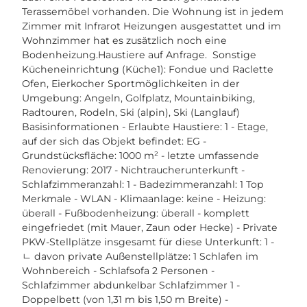
Terassemöbel vorhanden. Die Wohnung ist in jedem
Zimmer mit Infrarot Heizungen ausgestattet und im
Wohnzimmer hat es zusätzlich noch eine
Bodenheizung.Haustiere auf Anfrage. Sonstige
Kücheneinrichtung (Küche1): Fondue und Raclette
Ofen, Eierkocher Sportmöglichkeiten in der
Umgebung: Angeln, Golfplatz, Mountainbiking,
Radtouren, Rodeln, Ski (alpin), Ski (Langlauf)
Basisinformationen - Erlaubte Haustiere: 1 - Etage,
auf der sich das Objekt befindet: EG -
Grundstücksfläche: 1000 m² - letzte umfassende
Renovierung: 2017 - Nichtraucherunterkunft -
Schlafzimmeranzahl: 1 - Badezimmeranzahl: 1 Top
Merkmale - WLAN - Klimaanlage: keine - Heizung:
überall - Fußbodenheizung: überall - komplett
eingefriedet (mit Mauer, Zaun oder Hecke) - Private
PKW-Stellplätze insgesamt für diese Unterkunft: 1 -
ㄴ davon private Außen­stellplätze: 1 Schlafen im
Wohnbereich - Schlafsofa 2 Personen -
Schlafzimmer abdunkelbar Schlafzimmer 1 -
Doppelbett (von 1,31 m bis 1,50 m Breite) -