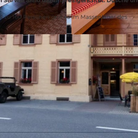
m Stil wie anno dazumal eingerichtet. Dusche 
s zu 160 Personen gibt es im Massenlager des
© Samuel Buettler, Samuel Buettler Photographie |
CC-