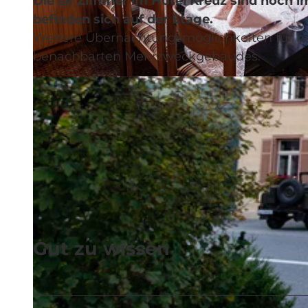
Die elf Zimmer im Hotel Kreuz sind noch i
befinden sich auf der Etage.
Weitere Übernachtungsmöglichkeiten für bi
benachbarten Mehrzweckgebäudes.
© Samuel Buettler, Samuel Buettler Photographie |
CC-BY-NC-ND
Gut zu wissen