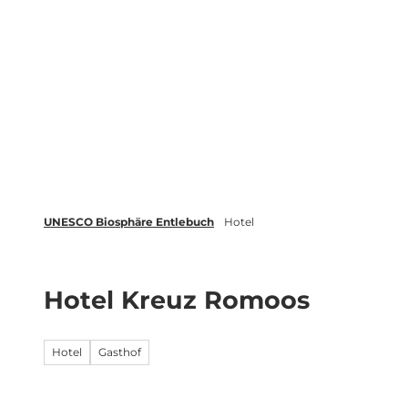
Z
tungen
Newsletter
Merkliste
u
m
Biosphäre
Erleben
Buchen
I
n
h
a
l
t
UNESCO Biosphäre Entlebuch
Hotel
Hotel Kreuz Romoos
Hotel
Gasthof