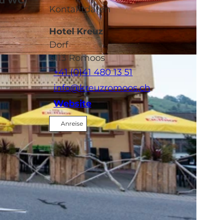
und WC
Kontaktdaten
Hotel Kreuz
Dorf
6113
Romoos
BY-NC-ND
+41 (0)41 480 13 51
info@kreuzromoos.ch
Website
Anreise