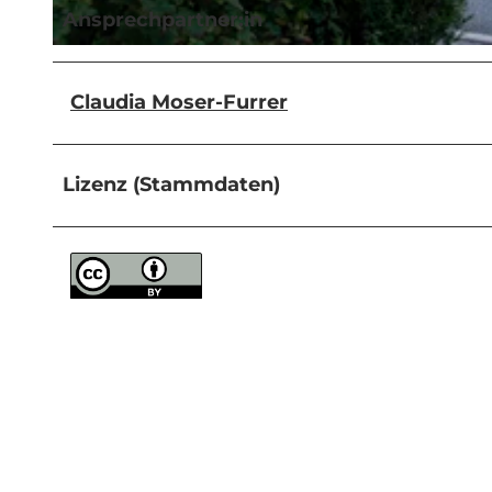
Ansprechpartner:in
© Samuel Buettler, Samuel Buettler Photographie |
CC-BY-NC-ND
Claudia Moser-Furrer
Lizenz (Stammdaten)