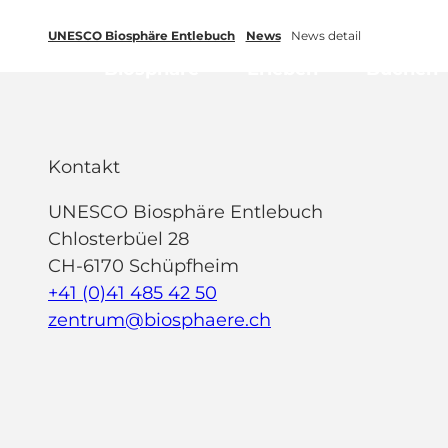
Z
tungen
Newsletter
Merkliste
UNESCO Biosphäre Entlebuch
News
News detail
u
m
Biosphäre
Erleben
Buchen
I
n
h
Kontakt
a
l
UNESCO Biosphäre Entlebuch
t
Chlosterbüel 28
CH-6170 Schüpfheim
+41 (0)41 485 42 50
zentrum@biosphaere.ch