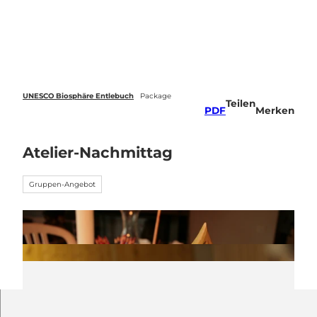
Z
u
Webcams
Standort
Merkzettel
Suche
Menü
m
I
n
h
a
UNESCO Biosphäre Entlebuch
Package
Teilen
l
PDF
Merken
t
Atelier-Nachmittag
Gruppen-Angebot