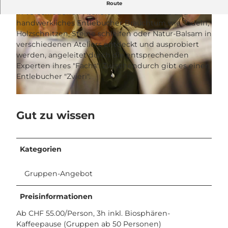
Atelier-Nachmittag
Route
In verschiedenen Ateliers kann kulturelles und
handwerkliches Entlebucher Brauchtum wie Jodeln,
Holzschnitzen, Steine schleifen oder Natur-Balsam in
verschiedenen Ateliers entdeckt und ausprobiert
werden, angeleitet durch die entsprechenden
Experten ihres "Fachs". Zwischendurch gibt es einen
o
Entlebucher "Zvieri".
f
f
o
e
f
Gut zu wissen
r
f
_
e
i
r
Kategorien
m
_
g
i
Gruppen-Angebot
m
g
Preisinformationen
Ab CHF 55.00/Person, 3h inkl. Biosphären-
Kaffeepause (Gruppen ab 50 Personen)