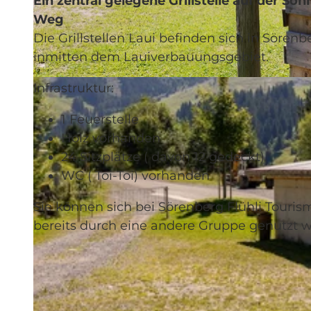
Ein zentral gelegene Grillstelle auf der S
Weg
Die Grillstellen Laui befinden sich in Sör
inmitten dem Lauiverbauungsgebiet.
© Bruno Röösli, UNESCO Biosphäre Entlebuch
Infrastruktur:
1 Feuerstelle
Holz vorhanden
24 Sitzplätze ( davon 12 gedeckt)
WC ( Toi-Toi) vorhanden
Sie können sich bei Sörenberg Flühli Tourism
bereits durch eine andere Gruppe genutzt w