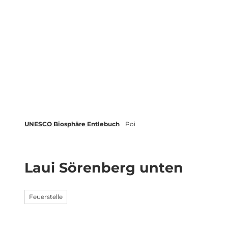
Z
tungen
Newsletter
Merkliste
u
m
Biosphäre
Erleben
Buchen
I
n
h
a
l
t
UNESCO Biosphäre Entlebuch
Poi
Laui Sörenberg unten
Feuerstelle