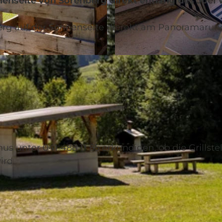
onnenseite von Sörenberg direkt entlang des Joel 
enberg auf der Sonnenseite dierekt am Panoramaru
© Bruno Röösli, UNESCO Biosphäre Entlebuch
us unter 041 488 11 85 erkundigen, ob die Grillstel
ird.