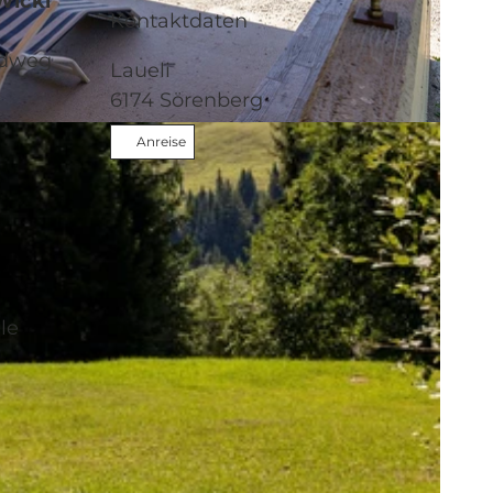
Wicki
Kontaktdaten
ndweg
Laueli
6174
Sörenberg
Anreise
le