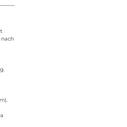
t
s nach
g.
n).
ia