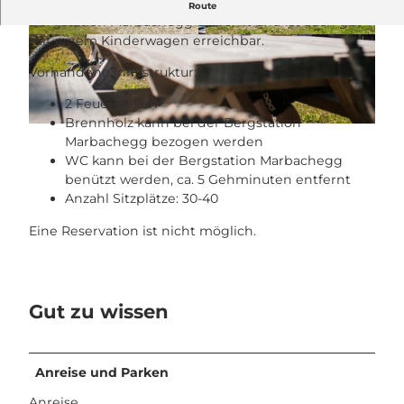
Die Feuerstelle "Wald" ist 5 Gehminuten von der
Route
Bergstation Marbachegg entfernt und ist auch gut
mit einem Kinderwagen erreichbar.
© Bruno Röösli, UNESCO Biosphäre Entlebuc
© Bruno Röösli, UNESCO Biosphäre Entlebuc
h
h
Vorhandene Infrastruktur:
2 Feuerstellen
Brennholz kann bei der Bergstation
© Saskia Dugon, UNESCO Biosphäre Entlebuch
Marbachegg bezogen werden
WC kann bei der Bergstation Marbachegg
benützt werden, ca. 5 Gehminuten entfernt
Anzahl Sitzplätze: 30-40
Eine Reservation ist nicht möglich.
Gut zu wissen
Anreise und Parken
Anreise