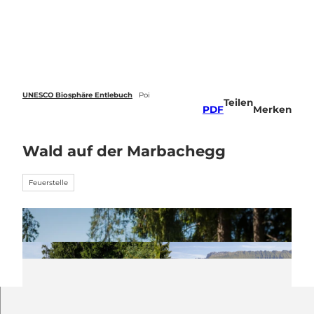
Z
u
Webcams
Standort
Merkzettel
Suche
Menü
m
I
n
h
a
UNESCO Biosphäre Entlebuch
Poi
Teilen
l
PDF
Merken
t
Wald auf der Marbachegg
Feuerstelle