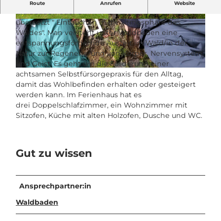
Willkommen beim Waldbaden!
Route
Anrufen
Website
Waldbaden oder Shinrin-Yoku (japanisch) heisst
übersetzt " Eintauchen in die Atmosphäre des
© UNESCO Biosphäre Entlebuch |
© UNESCO Biosphäre Entlebuch |
CC-BY-NC-ND
CC-BY-NC-ND
Waldes". Man versteht unter Waldbaden eine
entspannungsfördernde Auszeit im Wald/in der
Natur zur Regenerierung von Körper, Nervensystem
und Geist. Es geht um die Förderung einer
© UNESCO Biosphäre Entlebuch |
CC-BY-NC-ND
achtsamen Selbstfürsorgepraxis für den Alltag,
damit das Wohlbefinden erhalten oder gesteigert
werden kann. Im Ferienhaus hat es
drei Doppelschlafzimmer, ein Wohnzimmer mit
Sitzofen, Küche mit alten Holzofen, Dusche und WC.
Gut zu wissen
Ansprechpartner:in
Waldbaden