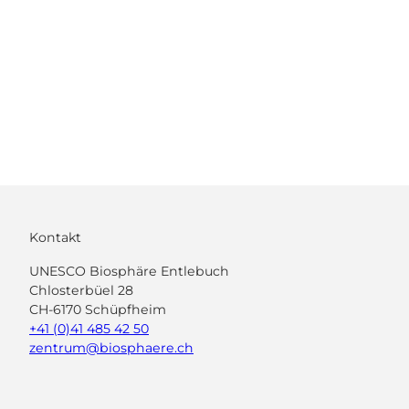
Fromagerie
de
Kontakt
montagne
UNESCO Biosphäre Entlebuch
Marbach
Chlosterbüel 28
CH-6170 Schüpfheim
+41 (0)41 485 42 50
zentrum@biosphaere.ch