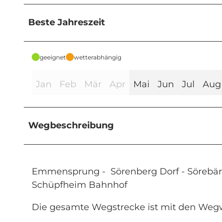
Beste Jahreszeit
geeignet
wetterabhängig
Jan
Feb
Mär
Apr
Mai
Jun
Jul
Aug
Wegbeschreibung
Emmensprung - Sörenberg Dorf - Sörebärgli
Schüpfheim Bahnhof
Die gesamte Wegstrecke ist mit den Weg