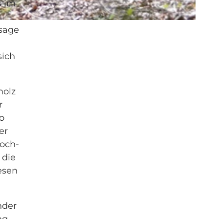
s im
ssage
sich
holz
r
o
er
Hoch-
 die
esen
nder
ng