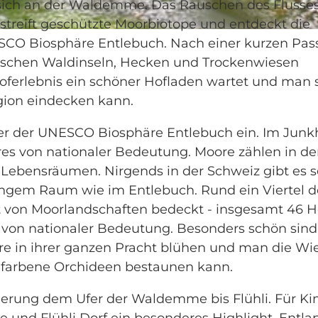
 sich an der Waldemme. Das Rauschen des Flusse
treift geschützte Moorbiotope und entdeckt die
NESCO Biosphäre Entlebuch. Nach einer kurzen Pa
wischen Waldinseln, Hecken und Trockenwiesen
oferlebnis ein schöner Hofladen wartet und man 
egion eindecken kann.
er der UNESCO Biosphäre Entlebuch ein. Im Junk
es von nationaler Bedeutung. Moore zählen in de
 Lebensräumen. Nirgends in der Schweiz gibt es s
engem Raum wie im Entlebuch. Rund ein Viertel d
 von Moorlandschaften bedeckt - insgesamt 46 
on nationaler Bedeutung. Besonders schön sind
re in ihrer ganzen Pracht blühen und man die Wi
safarbene Orchideen bestaunen kann.
erung dem Ufer der Waldemme bis Flühli. Für Ki
e und Flühli Dorf ein besonderes Highlight. Entla