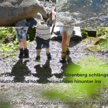
18,64 km
500 m
1.154 m
© UNESCO Biosphäre Entlebuch
 zugleich die wildeste. Von Sörenberg schlänge
hluchten und hohen Felswänden hinunter ins
 Dorf Sörenberg. Schon nach wenigen Metern läss