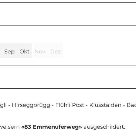
Sep
Okt
Nov
Dez
 - Hirseggbrügg - Flühli Post - Klusstalden - Ba
weisern
«83 Emmenuferweg»
ausgeschildert.