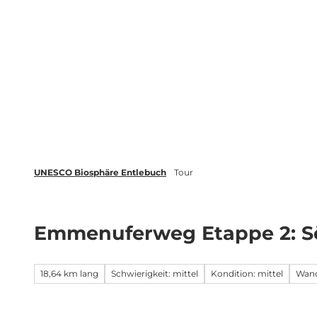
Z
tungen
Newsletter
Merkliste
u
m
Biosphäre
Erleben
Buchen
I
n
h
a
l
t
UNESCO Biosphäre Entlebuch
Tour
Emmenuferweg Etappe 2: S
18,64 km lang
Schwierigkeit: mittel
Kondition: mittel
Wan