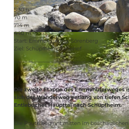
5:30 h
70 m
714 m
440 m
© Christian Perret, UNESCO Biosphäre Entlebuch
Start: Emmensprung, Sörenberg
Ziel: Schüpfheim Bahnhof
Die zweite Etappe des Emmenuferweges ist
sich der Wanderweg entlang von tiefen Sc
Entlebucher Haupttal nach Schüpfheim.
Die Route beginnt mitten im beschaulichen