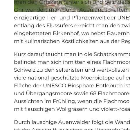
man den Ortskern hinter sich und befindet
Ohr wandert man durch Auenlandschaften, s
© Christian Perret, UNESCO Biosphäre Entlebuch
einzigartige Tier- und Pflanzenwelt der U
entlang des Flussufers erreicht man den z
eingebetteten Birkenhof, wo nebst Bauernh
mit kulinarischen Köstlichkeiten aus der R
Kurz darauf taucht man in die Schatzkamm
befindet man sich inmitten eines Flachmoor
Schweiz zu den seltensten und wertvollsten
viele national geschützte Moorbiotope auf 
Fläche der UNESCO Biosphäre Entlebuch ist
und Übergangsmoore sowie 68 Flachmoore v
Aussichten im Frühling, wenn die Flachmoo
mit flauschigen Wollgräsern und violett-ro
Durch lauschige Auenwälder folgt die Wand
ist der Abschnitt zwischen der Hirseggbrück