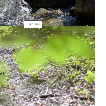
Kontaktdaten
6174
Sörenberg
Anreise
lt
t