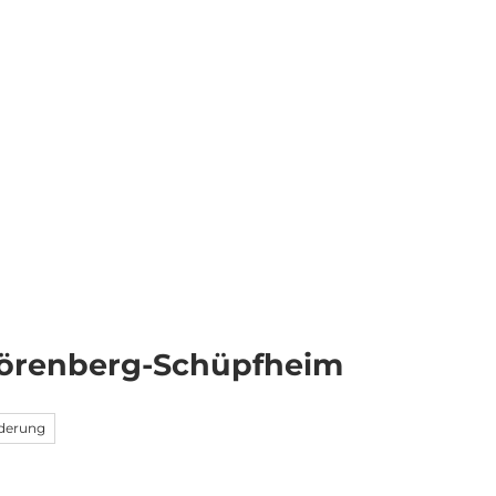
Informieren
DE
Webcams
Standort
Merkzettel
Suche
örenberg-Schüpfheim
derung