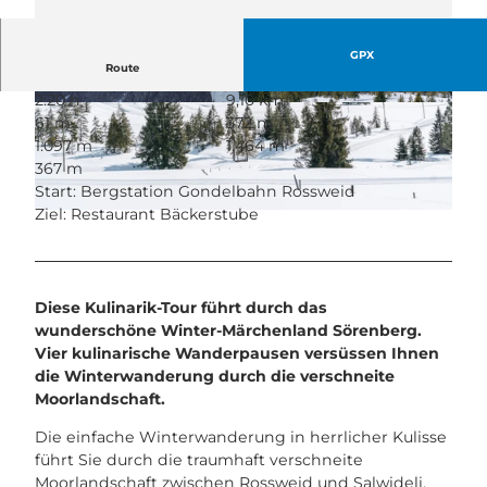
GPX
Route
2:20 h
9,10 km
© David Kurth, UNESCO Biosphäre Entlebuch
© Laila Bosco, UNESCO Biosphäre Entlebuch
61 m
372 m
1.097 m
1.464 m
367 m
Start: Bergstation Gondelbahn Rossweid
Ziel: Restaurant Bäckerstube
© Laila Bosco, UNESCO Biosphäre Entlebuch
Diese Kulinarik-Tour führt durch das
wunderschöne Winter-Märchenland Sörenberg.
Vier kulinarische Wanderpausen versüssen Ihnen
die Winterwanderung durch die verschneite
Moorlandschaft.
Die einfache Winterwanderung in herrlicher Kulisse
führt Sie durch die traumhaft verschneite
Moorlandschaft zwischen Rossweid und Salwideli.