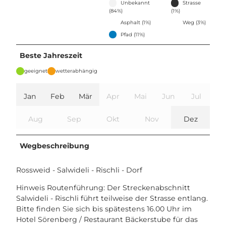
Unbekannt
Strasse
(84%)
(1%)
Asphalt (1%)
Weg (3%)
Pfad (11%)
Beste Jahreszeit
geeignet
wetterabhängig
Jan
Feb
Mär
Apr
Mai
Jun
Jul
Aug
Sep
Okt
Nov
Dez
Wegbeschreibung
Rossweid - Salwideli - Rischli - Dorf
Hinweis Routenführung: Der Streckenabschnitt
Salwideli - Rischli führt teilweise der Strasse entlang.
Bitte finden Sie sich bis spätestens 16.00 Uhr im
Hotel Sörenberg / Restaurant Bäckerstube für das