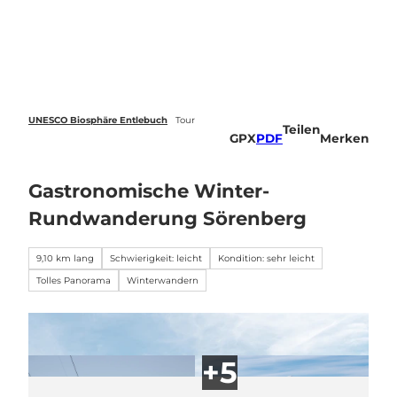
Z
u
Webcams
Standort
Merkzettel
Suche
Menü
m
I
n
h
a
UNESCO Biosphäre Entlebuch
Tour
Teilen
l
GPX
PDF
Merken
t
Gastronomische Winter-
Rundwanderung Sörenberg
9,10 km lang
Schwierigkeit: leicht
Kondition: sehr leicht
Tolles Panorama
Winterwandern