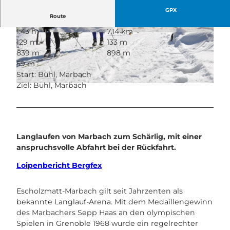
GPX
Route
1:43 h
7,14 km
© Maurin Bisig, UNESCO Biosphäre Entlebuch
© Maurin Bisig, UNESCO Biosphäre Entlebuch
129 m
133 m
839 m
898 m
59 m
Start: Bühl, Marbach
Ziel: Bühl, Marbach
© Maurin Bisig, UNESCO Biosphäre Entlebuch
Langlaufen von Marbach zum Schärlig, mit einer
anspruchsvolle Abfahrt bei der Rückfahrt.
Loipenbericht Bergfex
Escholzmatt-Marbach gilt seit Jahrzenten als
bekannte Langlauf-Arena. Mit dem Medaillengewinn
des Marbachers Sepp Haas an den olympischen
Spielen in Grenoble 1968 wurde ein regelrechter