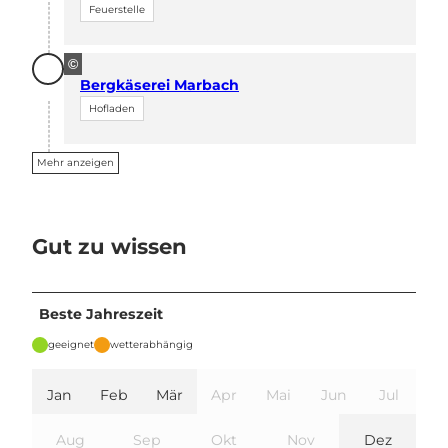
Feuerstelle
©
Bergkäserei Marbach
Hofladen
Mehr anzeigen
Gut zu wissen
Beste Jahreszeit
geeignet
wetterabhängig
Jan
Feb
Mär
Apr
Mai
Jun
Jul
Aug
Sep
Okt
Nov
Dez