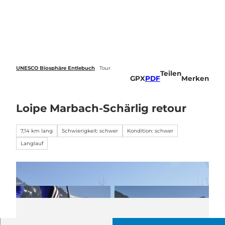
Z
u
Webcams
Standort
Merkzettel
Suche
Menü
m
I
n
h
a
UNESCO Biosphäre Entlebuch
Tour
Teilen
l
GPX
PDF
Merken
t
Loipe Marbach-Schärlig retour
7,14 km lang
Schwierigkeit: schwer
Kondition: schwer
Langlauf