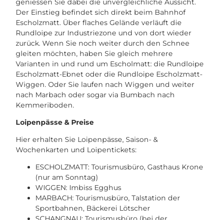
geniessen Sie dabei die unvergleichliche Aussicht.
Der Einstieg befindet sich direkt beim Bahnhof
Escholzmatt. Über flaches Gelände verläuft die
Rundloipe zur Industriezone und von dort wieder
zurück. Wenn Sie noch weiter durch den Schnee
gleiten möchten, haben Sie gleich mehrere
Varianten in und rund um Escholmatt: die Rundloipe
Escholzmatt-Ebnet oder die Rundloipe Escholzmatt-
Wiggen. Oder Sie laufen nach Wiggen und weiter
nach Marbach oder sogar via Bumbach nach
Kemmeriboden.
Loipenpässe & Preise
Hier erhalten Sie Loipenpässe, Saison- &
Wochenkarten und Loipentickets:
ESCHOLZMATT: Tourismusbüro, Gasthaus Krone
(nur am Sonntag)
WIGGEN: Imbiss Egghus
MARBACH: Tourismusbüro, Talstation der
Sportbahnen, Bäckerei Lötscher
SCHANGNAU: Tourismusbüro (bei der