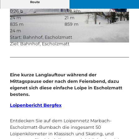
Route
0:26 h
1,78 km
© UNESCO Biosphäre Entlebuch
© Maurin Bisig, UNESCO Biosphäre Entlebuch
24 m
21 m
835 m
859 m
24 m
Start: Bahnhof, Escholzmatt
Ziel: Bahnhof, Escholzmatt
© UNESCO Biosphäre Entlebuch
Eine kurze Langlauftour während der
Mittagspause oder nach dem Feierabend, dazu
eigenet sich diese einfache Loipe in Escholzmatt
bestens.
Loipenbericht Bergfex
Entdecken Sie auf dem Loipennetz Marbach-
Escholzmatt-Bumbach die insgesamt 50
Loipenkilometer in Klassisch und Skating, und