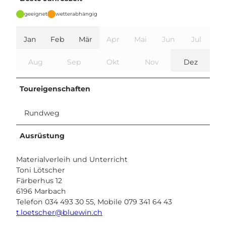
geeignet
wetterabhängig
Jan
Feb
Mär
Apr
Mai
Jun
Jul
Aug
Sep
Okt
Nov
Dez
Toureigenschaften
Rundweg
Ausrüstung
Materialverleih und Unterricht
Toni Lötscher
Färberhus 12
6196 Marbach
Telefon 034 493 30 55, Mobile 079 341 64 43
t.loetscher@bluewin.ch