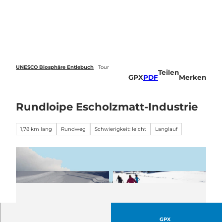
Z
u
Webcams
Standort
Merkzettel
Suche
Menü
m
I
n
h
a
UNESCO Biosphäre Entlebuch
Tour
Teilen
l
GPX
PDF
Merken
t
Rundloipe Escholzmatt-Industrie
1,78 km lang
Rundweg
Schwierigkeit: leicht
Langlauf
GPX