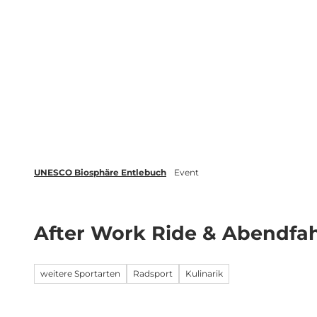
Z
tungen
Newsletter
Merkliste
u
m
Biosphäre
Erleben
Buchen
I
n
h
a
l
t
UNESCO Biosphäre Entlebuch
Event
After Work Ride & Abendfa
weitere Sportarten
Radsport
Kulinarik