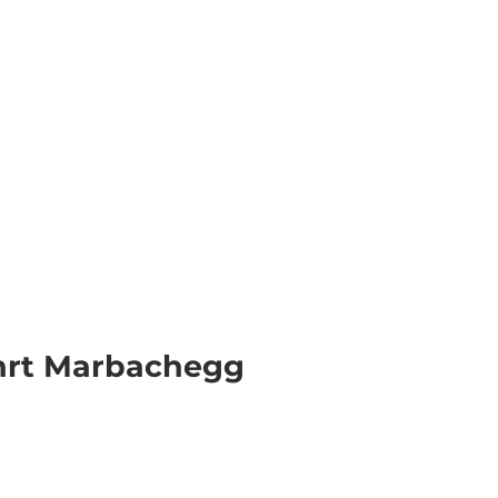
Informieren
DE
Webcams
Standort
Merkzettel
Suche
hrt Marbachegg