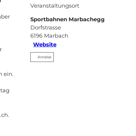
d
Veranstaltungsort
mber
Sportbahnen Marbachegg
Dorfstrasse
6196
Marbach
Website
r
Anreise
 ein.
ltag
.ch.