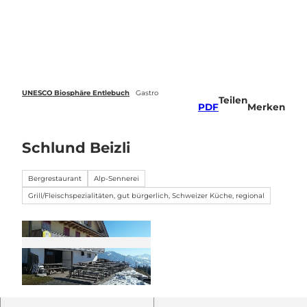
Z
u
Webcams
Standort
Merkzettel
Suche
Menü
m
I
n
h
a
UNESCO Biosphäre Entlebuch
Gastro
Teilen
l
PDF
Merken
t
Schlund Beizli
Bergrestaurant
Alp-Sennerei
Grill/Fleischspezialitäten, gut bürgerlich, Schweizer Küche, regional
©
CC-BY-NC-ND