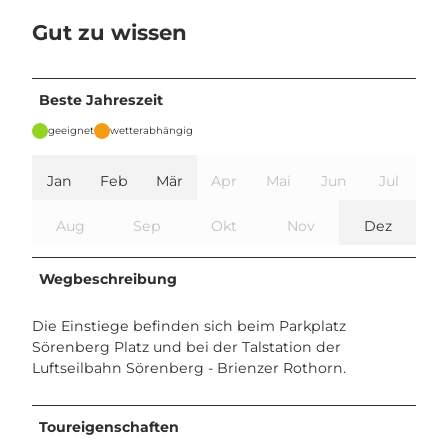
Gut zu wissen
Beste Jahreszeit
geeignet
wetterabhängig
Jan
Feb
Mär
Apr
Mai
Jun
Jul
Aug
Sep
Okt
Nov
Dez
Wegbeschreibung
Die Einstiege befinden sich beim Parkplatz
Sörenberg Platz und bei der Talstation der
Luftseilbahn Sörenberg - Brienzer Rothorn.
Toureigenschaften