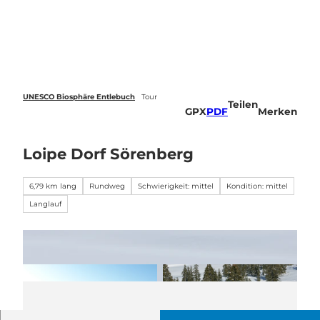
Z
u
Webcams
Standort
Merkzettel
Suche
Menü
m
I
n
h
a
UNESCO Biosphäre Entlebuch
Tour
Teilen
l
GPX
PDF
Merken
t
Loipe Dorf Sörenberg
6,79 km lang
Rundweg
Schwierigkeit: mittel
Kondition: mittel
Langlauf