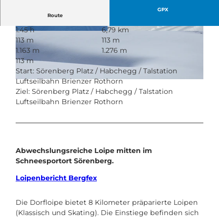
GPX
Route
1:45 h
6,79 km
© Sörenberg Flühli Tourismus, UNESCO Biosp
© David Kurth, UNESCO Biosphäre Entlebuch
113 m
113 m
häre Entlebuch
1.163 m
1.276 m
113 m
Start: Sörenberg Platz / Habchegg / Talstation
Luftseilbahn Brienzer Rothorn
© David Kurth, UNESCO Biosphäre Entlebuch
Ziel: Sörenberg Platz / Habchegg / Talstation
Luftseilbahn Brienzer Rothorn
Abwechslungsreiche Loipe mitten im
Schneesportort Sörenberg.
Loipenbericht Bergfex
Die Dorfloipe bietet 8 Kilometer präparierte Loipen
(Klassisch und Skating). Die Einstiege befinden sich