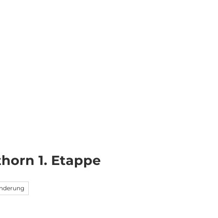
Informieren
DE
Webcams
Standort
Merkzettel
Suche
horn 1. Etappe
nderung