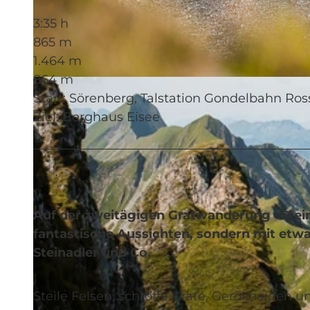
3:35 h
865 m
1.464 m
864 m
© Saskia Dugon, UNESCO Biosphäre Entlebuch
Start: Sörenberg, Talstation Gondelbahn Ro
Ziel: Berghaus Eisee
Auf der zweitägigen Gratwanderung «Stein
fantastische Aussichten, sondern mit etw
Steinadler und Co.
Steile Felsen, schroffe Grate, Geröllhalden