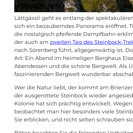
führt der zweitägige «Steinbock Trek» dur
Überlebenskünstlern des Hochgebirges. Nac
© Saskia Dugon, UNESCO Biosphäre Entlebuch
Lättgässli geht es entlang der spektakulär
sich ein bezauberndes Panorama eröffnet. Ti
die nostalgisch pfeifende Dampfbahn erklim
der auch am
zweiten Tag des Steinbock-Tre
nach Sörenberg führt, allgegenwärtig ist. D
Art: Ein Abend im heimeligen Berghaus Eisee
Abendessen und die schöne Bergwelt. Als Ü
faszinierenden Bergwelt wunderbar abschalt
Wer die Natur liebt, der kommt am Brienzer
der ausgerottete Steinbock wieder angesied
Kolonie hat sich prächtig entwickelt. We
beobachtet man hier besonders viele Stei
Sie erblicken, und nicht selten schrauben si
Bitten beachten Sie die folgenden Verhalten