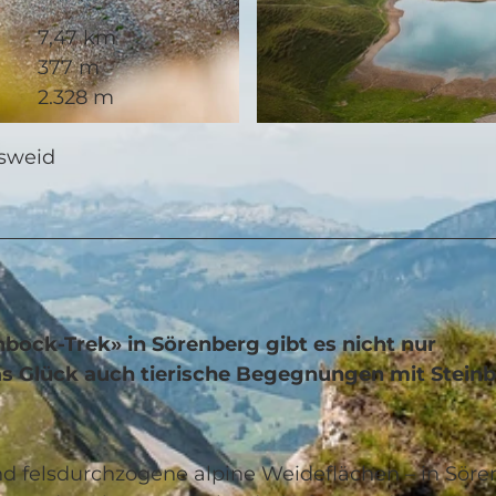
7,47 km
377 m
2.328 m
© Saskia Dugon, UNESCO Biosphäre Entlebuch
ssweid
bock-Trek» in Sörenberg gibt es nicht nur
as Glück auch tierische Begegnungen mit Stein
 und felsdurchzogene alpine Weideflächen – in Sör