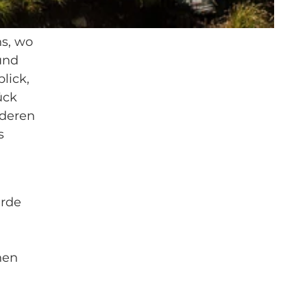
ns, wo
und
lick,
ück
nderen
s
urde
nen