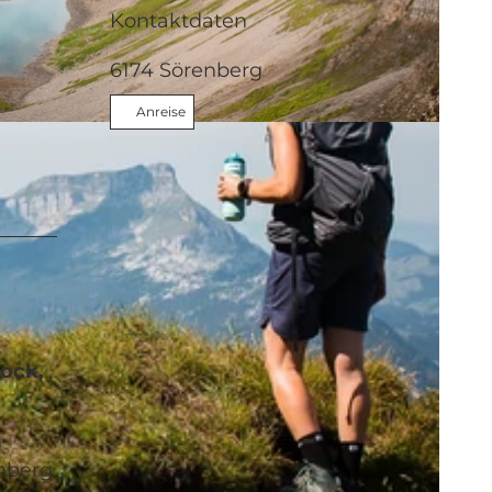
Kontaktdaten
6174
Sörenberg
Anreise
bock,
enberg