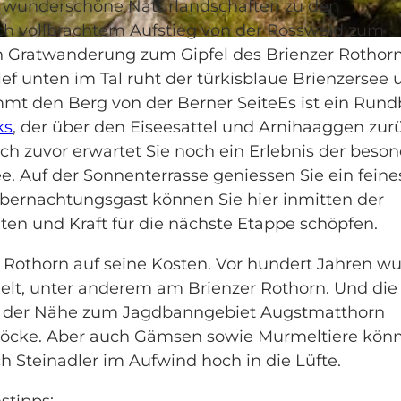
ch wunderschöne Naturlandschaften zu den
h vollbrachtem Aufstieg von der Rossweid zum
en Gratwanderung zum Gipfel des Brienzer Rothor
ef unten im Tal ruht der türkisblaue Brienzersee 
mt den Berg von der Berner SeiteEs ist ein Rundb
ks
, der über den Eiseesattel und Arnihaaggen zur
och zuvor erwartet Sie noch ein Erlebnis der beso
. Auf der Sonnenterrasse geniessen Sie ein feine
bernachtungsgast können Sie hier inmitten der
en und Kraft für die nächste Etappe schöpfen.
 Rothorn auf seine Kosten. Vor hundert Jahren w
elt, unter anderem am Brienzer Rothorn. Und die
gen der Nähe zum Jagdbanngebiet Augstmatthorn
nböcke. Aber auch Gämsen sowie Murmeltiere kön
ch Steinadler im Aufwind hoch in die Lüfte.
stipps: