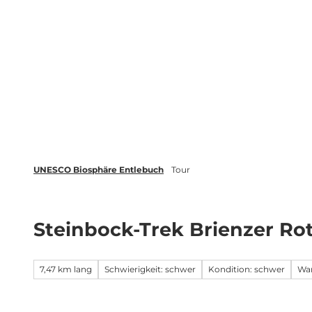
Z
tungen
Newsletter
Merkliste
u
m
Biosphäre
Erleben
Buchen
I
n
h
a
l
t
UNESCO Biosphäre Entlebuch
Tour
Steinbock-Trek Brienzer Rot
7,47 km lang
Schwierigkeit: schwer
Kondition: schwer
Wa