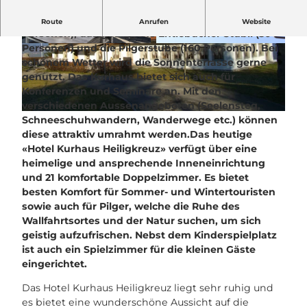
Im Parterre liegt die rustikale Gaststube (60
Route
Anrufen
Website
Personen), das gediegene Entlebucher Stübli (30
Personen) und die Pilgerstube (160 Personen). Bei
© UNESCO Biosphäre Entlebuch |
© UNESCO Biosphäre Entlebuch |
CC-BY-NC-ND
CC-BY-NC-ND
schönem Wetter wird die Sonnenterrasse gerne
genutzt. Das Kurhaus bietet sich auch für
Konferenzen und Seminare an. Mit den
verschiedenen Aussenangeboten (Seelensteg,
© UNESCO Biosphäre Entlebuch |
CC-BY-NC-ND
Schneeschuhwandern, Wanderwege etc.) können
diese attraktiv umrahmt werden.
Das heutige
«Hotel Kurhaus Heiligkreuz» verfügt über eine
heimelige und ansprechende Inneneinrichtung
und 21 komfortable Doppelzimmer. Es bietet
besten Komfort für Sommer- und Wintertouristen
sowie auch für Pilger, welche die Ruhe des
Wallfahrtsortes und der Natur suchen, um sich
geistig aufzufrischen. Nebst dem Kinderspielplatz
ist auch ein Spielzimmer für die kleinen Gäste
eingerichtet.
Das Hotel Kurhaus Heiligkreuz liegt sehr ruhig und
es bietet eine wunderschöne Aussicht auf die