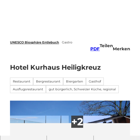
Z
u
Webcams
Standort
Merkzettel
Suche
Menü
m
I
n
h
a
UNESCO Biosphäre Entlebuch
Gastro
Teilen
l
PDF
Merken
t
Hotel Kurhaus Heiligkreuz
Restaurant
Bergrestaurant
Biergarten
Gasthof
Ausflugsrestaurant
gut bürgerlich, Schweizer Küche, regional