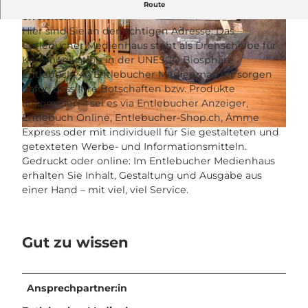
Wollen Sie mehr erfahren und/oder mehr
Route
erreichen?
Hier sind Sie an der richtigen Adresse: Das
Entlebucher Medienhaus steht als Drehscheibe für
Kommunikation in der UNESCO Biosphäre
Entlebuch. 40 Entlebucher Medienmacher sorgen
dafür, dass Ihre Botschaften bzw. Produkte
© UNESCO Biosphäre Entlebuch |
CC-BY-NC-ND
ankommen – sei es via Entlebucher Anzeiger,
Entlebuch Online, Entlebucher-Shop.ch, Ämme
Express oder mit individuell für Sie gestalteten und
© UNESCO Biosphäre Entlebuch |
CC-BY-NC-ND
getexteten Werbe- und Informationsmitteln.
Gedruckt oder online: Im Entlebucher Medienhaus
erhalten Sie Inhalt, Gestaltung und Ausgabe aus
einer Hand – mit viel, viel Service.
Gut zu wissen
Ansprechpartner:in