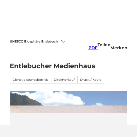
Z
u
Webcams
Standort
Merkzettel
Suche
Menü
m
I
n
h
a
UNESCO Biosphäre Entlebuch
Poi
Teilen
l
PDF
Merken
t
Entlebucher Medienhaus
Dienstleistungsbetrieb
Direktverkauf
Druck / Kopie