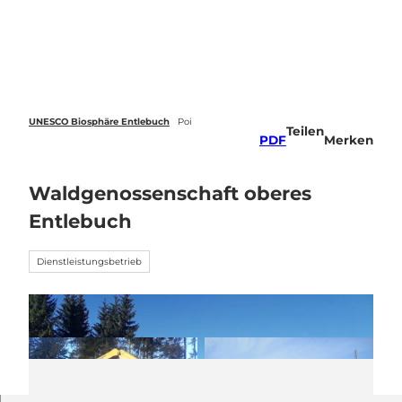
Z
u
Webcams
Standort
Merkzettel
Suche
Menü
m
I
n
h
a
UNESCO Biosphäre Entlebuch
Poi
Teilen
l
PDF
Merken
t
Waldgenossenschaft oberes
Entlebuch
Dienstleistungsbetrieb