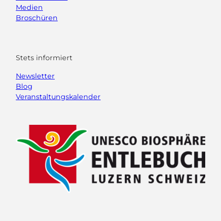
Medien
Broschüren
Stets informiert
Newsletter
Blog
Veranstaltungskalender
F
Y
I
L