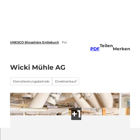
Z
u
Webcams
Standort
Merkzettel
Suche
Menü
m
I
n
h
a
UNESCO Biosphäre Entlebuch
Poi
Teilen
l
PDF
Merken
t
Wicki Mühle AG
Dienstleistungsbetrieb
Direktverkauf