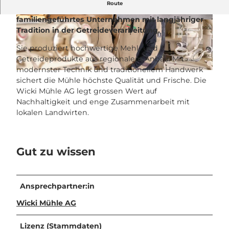
Route
Die Wicki Mühle AG in Schüpfheim ist ein
familiengeführtes Unternehmen mit langjähriger
© UNESCO Biosphäre Entlebuch / hurrah.ch |
© UNESCO Biosphäre Entlebuch / hurrah.ch |
CC-BY-NC-ND
CC-BY-NC-ND
Tradition in der Getreideverarbeitung.
Sie produziert hochwertige Mehl- und
Getreideprodukte aus regionalem Anbau. Mit
modernster Technik und traditionellem Handwerk
© UNESCO Biosphäre Entlebuch / hurrah.ch |
CC-BY-NC-ND
sichert die Mühle höchste Qualität und Frische. Die
Wicki Mühle AG legt grossen Wert auf
Nachhaltigkeit und enge Zusammenarbeit mit
lokalen Landwirten.
Gut zu wissen
Ansprechpartner:in
Wicki Mühle AG
Lizenz (Stammdaten)