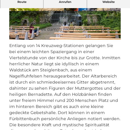
Ein idyllischer Kraftort
Route
Anrufen
Website
1917 wurde die Lourdes-Grotte in Marbach erbaut, als
© UNESCO Biosphäre Entlebuch / Beat Brechb
© UNESCO Biosphäre Entlebuch / Beat Brechb
ühl, Beat Brechbuehl |
CC-BY-NC-ND
ühl, Beat Brechbuehl |
CC-BY-NC-ND
Nachbildung des bekannten Wallfahrtsortes Lourdes
im Südwesten von Frankreich, denn für viele
Menschen war es damals nicht möglich, so weit zu
pilgern.
© UNESCO Biosphäre Entlebuch / Beat Brechbühl, Beat Brechbuehl |
CC-BY-NC-ND
Entlang von 14 Kreuzweg-Stationen gelangen Sie
bei einem leichten Spaziergang in einer
Viertelstunde von der Kirche bis zur Grotte. Inmitten
herrlicher Natur liegt sie idyllisch in einem
Waldstück am Steiglenbach, aus einem
Nagelfluhfelsen herausgearbeitet. Der Altarbereich
ist durch ein schmiedeeisernes Gitter abgetrennt,
dahinter zu sehen Figuren der Muttergottes und der
heiligen Bernadette. Auf den Holzbänken finden
unter freiem Himmel rund 200 Menschen Platz und
im hinteren Bereich gibt es auch eine kleine
gedeckte Gebetshalle. Dort können in einem
Fürbittenbuch persönliche Anliegen notiert werden.
Die besondere Kraft und mystische Spiritualität