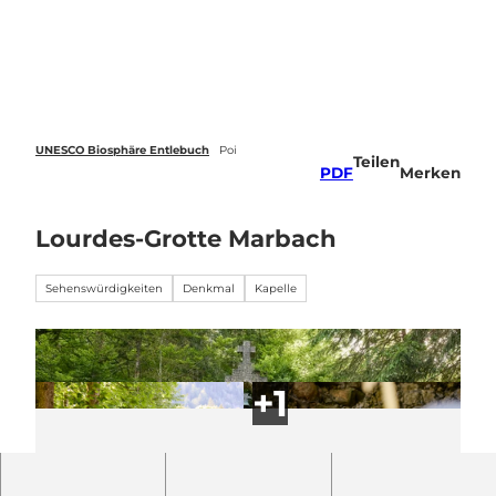
Z
u
Webcams
Standort
Merkzettel
Suche
Menü
m
I
n
h
a
UNESCO Biosphäre Entlebuch
Poi
Teilen
l
PDF
Merken
t
Lourdes-Grotte Marbach
Sehenswürdigkeiten
Denkmal
Kapelle