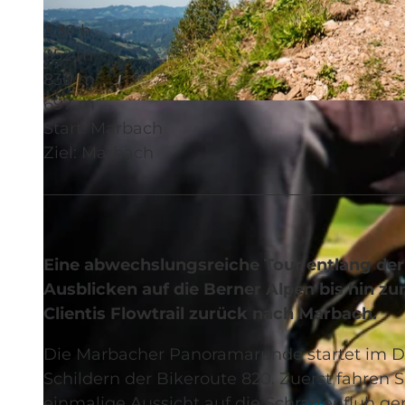
3:30 h
952 m
830 m
697 m
© Saskia Dugon, UNESCO Biosphäre Entlebuch
Start: Marbach
Ziel: Marbach
Eine abwechslungsreiche Tour entlang de
Ausblicken auf die Berner Alpen bis hin z
Clientis Flowtrail zurück nach Marbach.
Die Marbacher Panoramarunde startet im Do
Schildern der Bikeroute 820. Zuerst fahren Si
einmalige Aussicht auf die Schrattenfluh ge