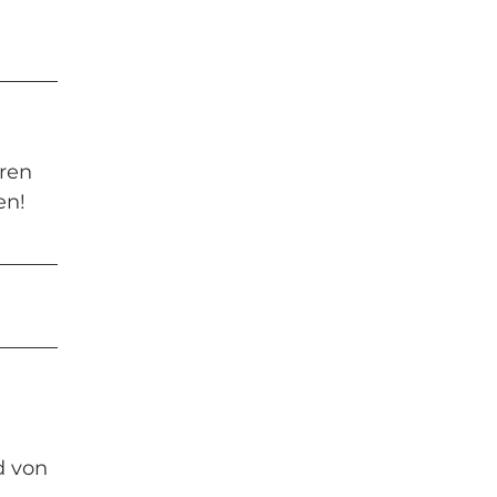
eren
en!
d von