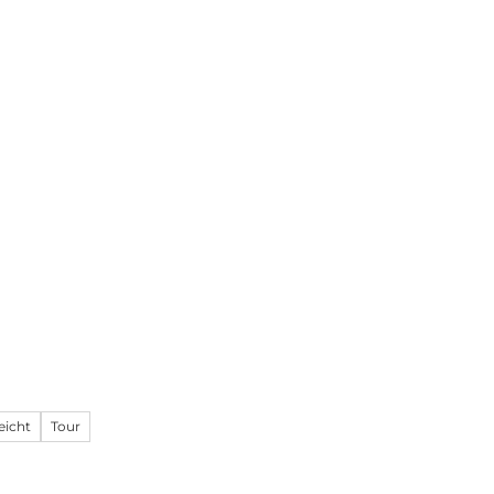
Informieren
DE
Webcams
Standort
Merkzettel
Suche
eicht
Tour