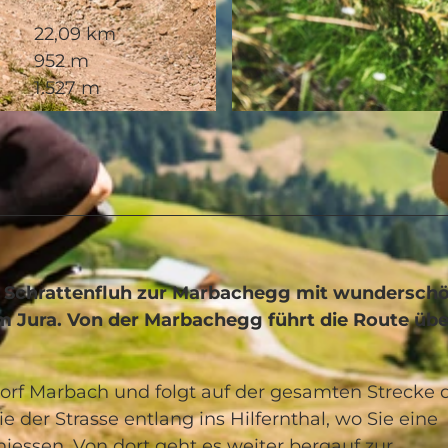
22,09 km
952 m
1.527 m
© Marcel Fankhauser, UNESCO Biosphäre Entlebuch
r Schrattenfluh zur Marbachegg mit wundersch
um Jura. Von der Marbachegg führt die Route üb
rf Marbach und folgt auf der gesamten Strecke 
e der Strasse entlang ins Hilfernthal, wo Sie eine
niessen. Von dort geht es weiter bergauf zur