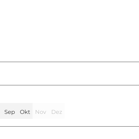
Sep
Okt
Nov
Dez