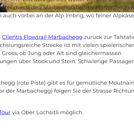
unter durch den Marbachgrabe. Bis Marbachegg f
 auch vorbei an der Alp Imbrig, wo feiner Alpkäs
m
Clientis Flowtrail Marbachegg
zurück zur Talstat
slungsreiche Strecke ist mit vielen spielerische
 Gross, ob Jung oder Alt sind gleichermassen
erungen über Stock und Stein. Schwierige Passage
chegg (rote Piste) gibt es für gemütliche Moutnai
r der Marbachegg) folgen Sie der Strasse Richtu
Tour
via Ober Lochsitli möglich.