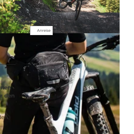
Kontaktdaten
6196
Marbach
Anreise
önen
er den
den