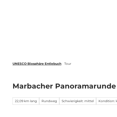
Z
tungen
Newsletter
Merkliste
u
m
Biosphäre
Erleben
Buchen
I
n
h
a
l
t
UNESCO Biosphäre Entlebuch
Tour
Marbacher Panoramarunde
22,09 km lang
Rundweg
Schwierigkeit: mittel
Kondition: l