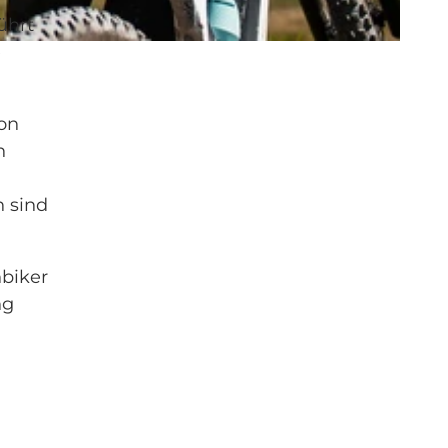
ührt
e
ion
n
n sind
nbiker
ng