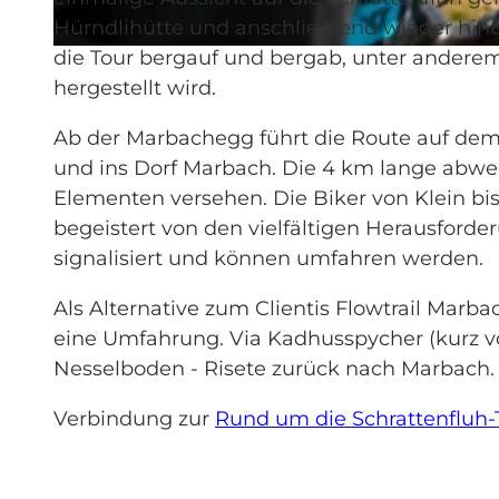
Hürndlihütte und anschliessend wieder hin
die Tour bergauf und bergab, unter anderem
© Saskia Dugon, UNESCO Biosphäre Entlebuch
hergestellt wird.
Ab der Marbachegg führt die Route auf de
und ins Dorf Marbach. Die 4 km lange abwech
Elementen versehen. Die Biker von Klein bis
begeistert von den vielfältigen Herausford
signalisiert und können umfahren werden.
Als Alternative zum Clientis Flowtrail Marba
eine Umfahrung. Via Kadhusspycher (kurz vo
Nesselboden - Risete zurück nach Marbach.
Verbindung zur
Rund um die Schrattenfluh-