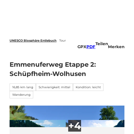
Z
u
Webcams
Standort
Merkzettel
Suche
Menü
m
I
n
h
a
UNESCO Biosphäre Entlebuch
Tour
Teilen
l
GPX
PDF
Merken
t
Emmenuferweg Etappe 2:
Schüpfheim-Wolhusen
16,85 km lang
Schwierigkeit: mittel
Kondition: leicht
Wanderung