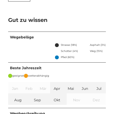
Gut zu wissen
Wegebeläge
Strasse (18%)
Asphalt (3%)
Schotter (4%)
Weg (15%)
Pfad (60%)
Beste Jahreszeit
geeignet
wetterabhängig
Jan
Feb
Mär
Apr
Mai
Jun
Jul
Aug
Sep
Okt
Nov
Dez
Wegbeschreibung