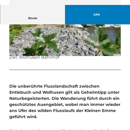
GPX
Route
4:30 h
16,85 km
© Mattias Nutt, UNESCO Biosphäre Entlebuch
© Mattias Nutt, UNESCO Biosphäre Entlebuch
45 m
197 m
565 m
717 m
152 m
Start: Schüpfheim Bahnhof
Ziel: Wolhusen Bahnhof
© Christian Perret, UNESCO Biosphäre Entlebuch
Die unberührte Flusslandschaft zwischen
Entlebuch und Wolhusen gilt als Geheimtipp unter
Naturbegeisterten. Die Wanderung führt durch ein
geschütztes Auengebiet, wobei man immer wieder
ans Ufer des wilden Flusslaufs der Kleinen Emme
geführt wird.