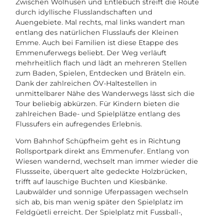
Zwischen Wolhusen und Entlebuch streift die Route
durch idyllische Flusslandschaften und
Auengebiete. Mal rechts, mal links wandert man
entlang des natürlichen Flusslaufs der Kleinen
Emme. Auch bei Familien ist diese Etappe des
Emmenuferwegs beliebt. Der Weg verläuft
mehrheitlich flach und lädt an mehreren Stellen
zum Baden, Spielen, Entdecken und Bräteln ein.
Dank der zahlreichen ÖV-Haltestellen in
unmittelbarer Nähe des Wanderwegs lässt sich die
Tour beliebig abkürzen. Für Kindern bieten die
zahlreichen Bade- und Spielplätze entlang des
Flussufers ein aufregendes Erlebnis.
Vom Bahnhof Schüpfheim geht es in Richtung
Rollsportpark direkt ans Emmenufer. Entlang von
Wiesen wandernd, wechselt man immer wieder die
Flussseite, überquert alte gedeckte Holzbrücken,
trifft auf lauschige Buchten und Kiesbänke.
Laubwälder und sonnige Uferpassagen wechseln
sich ab, bis man wenig später den Spielplatz im
Feldgüetli erreicht. Der Spielplatz mit Fussball-,