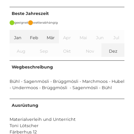
Beste Jahreszeit
geeignet
wetterabhängig
Jan
Feb
Mär
Apr
Mai
Jun
Jul
Aug
Sep
Okt
Nov
Dez
Wegbeschreibung
Bühl - Sagenmösli - Brüggmösli - Marchmoos - Hubel
- Undermoos - Brüggmösli - Sagenmösli - Bühl
Ausrüstung
Materialverleih und Unterricht
Toni Lötscher
Färberhus 12