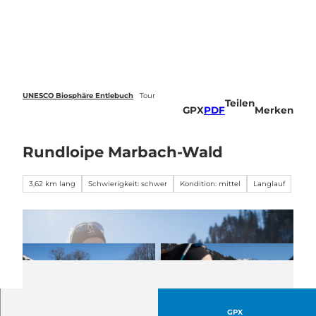
Z
u
Webcams
Standort
Merkzettel
Suche
Menü
m
I
n
h
a
UNESCO Biosphäre Entlebuch
Tour
Teilen
l
GPX
PDF
Merken
t
Rundloipe Marbach-Wald
3,62 km lang
Schwierigkeit: schwer
Kondition: mittel
Langlauf
GPX