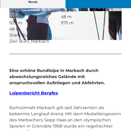
Route
0:52 h
3,62 km
© Maurin Bisig, UNESCO Biosphäre Entlebuch
© Maurin Bisig, UNESCO Biosphäre Entlebuch
46 m
48 m
927 m
975 m
48 m
Start: Bühl, Marbach
Ziel: Bühl, Marbach
© Maurin Bisig, UNESCO Biosphäre Entlebuch
Eine schöne Rundloipe in Marbach durch
abwechslungsreiches Gelände mit
anspruchsvollen Aufstiegen und Abfahrten.
Loipenbericht Bergfex
Escholzmatt-Marbach gilt seit Jahrzenten als
bekannte Langlauf-Arena. Mit dem Medaillengewinn
des Marbachers Sepp Haas an den olympischen
Spielen in Grenoble 1968 wurde ein regelrechter